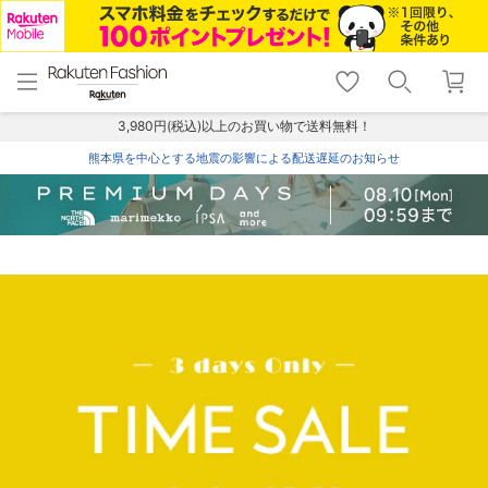
menu
home
search
favorite_border
shopping_cart
lock_outline
メニュー
トップ
検索
お気に入り
カート
ログイン
3,980円(税込)以上のお買い物で送料無料！
熊本県を中心とする地震の影響による配送遅延のお知らせ