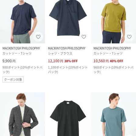
MACKINTOSH PHILOSOPHY
MACKINTOSH PHILOSOPHY
MACKINTOSH PHILOSOPHY
カットソー・Tシャツ
シャツ・ブラウス
カットソー・Tシャツ
9,900
12,100
10,560
円
円
38
%
OFF
円
40
%
OFF
900
ポイント
(
10%ポイントバ
1,100
ポイント
(
10%ポイント
960
ポイント
(
10%ポイントバ
ック
)
バック
)
ック
)
クーポン対象