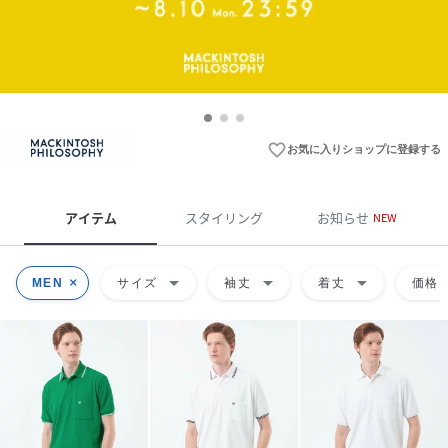
favorite_border
お気に入りショップに登録する
アイテム
スタイリング
お知らせ
NEW
arrow_drop_down
arrow_drop_down
arrow_drop_down
ar
MEN
サイズ
袖丈
着丈
価格