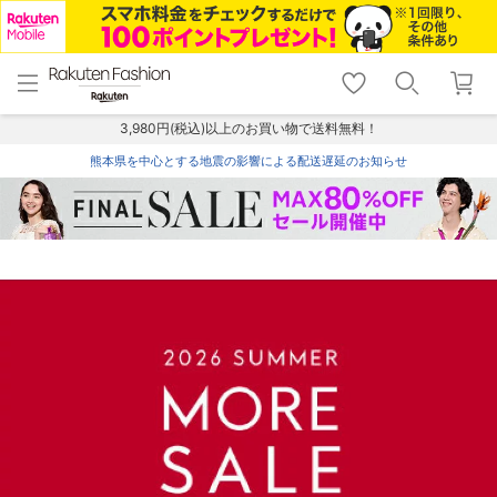
menu
home
search
favorite_border
shopping_cart
lock_outline
メニュー
トップ
検索
お気に入り
カート
ログイン
3,980円(税込)以上のお買い物で送料無料！
熊本県を中心とする地震の影響による配送遅延のお知らせ