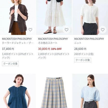
MACKINTOSH PHILOSOPHY
MACKINTOSH PHILOSOPHY
MACKINTOSH PHILOSOPHY
テーラードジャケット・ブレザー
その他のスカート
ニット
37,400
30,800
28,600
円
円
33
%
OFF
円
3,400
ポイント
(
10%ポイント
2,800
ポイント
(
10%ポイント
260
ポイント
(
1倍
)
バック
)
バック
)
クーポン対象
クーポン対象