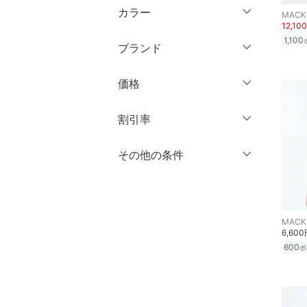
ミドル丈
マタニティウェア・ベビ
カラー
～ 3分丈
長袖
ー用品
12,10
ロング丈
クリア
絞り込み
1,100
5分丈・ハーフ
ブランド
スーツ・フォーマル
クリア
絞り込み
クリア
絞り込み
7分丈・クロップド
ブランド一覧からさがす >
価格
水着・スイムグッズ
10分丈
円
～
円
12分丈 ～
割引率
着物・浴衣・和装小物
スキンケア
クリア
絞り込み
％OFF
～
％OFF
その他の条件
絞り込み
クリア
絞り込み
ベースメイク
クーポン対象のみ表示
絞り込み
スーパーDEALのみ表示
メイクアップ
6,60
クリア
絞り込み
ネイル
600
ポ
ボディケア・オーラルケ
ア