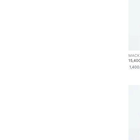
ヘアケア
フレグランス
メイク道具・美容器具
コフレ・キット・セット
15,4
食器・調理器具・キッチ
1,400
ン用品
インテリア・生活雑貨
スマホグッズ・オーディ
オ機器
スポーツ・アウトドア用
品