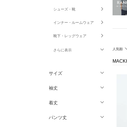
シューズ・靴
インナー・ルームウェア
靴下・レッグウェア
人気順
さらに表示
MACK
ファッション雑貨
サイズ
アクセサリー・腕時計
ウェア（S/M/L）
袖丈
財布・ポーチ・ケース
～XS
S
着丈
帽子
ノースリーブ
M
L
半袖
XL
XXL
パンツ丈
ヘアアクセサリー
ショート丈
七分袖・五分袖
3XL～
フリー