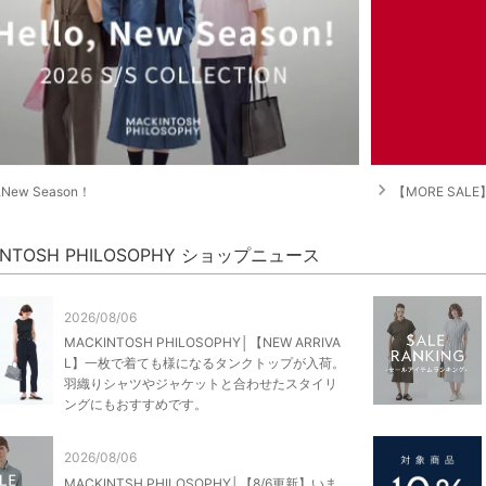
navigate_next
o,New Season！
【MORE SA
INTOSH PHILOSOPHY ショップニュース
2026/08/06
MACKINTOSH PHILOSOPHY│【NEW ARRIVA
L】一枚で着ても様になるタンクトップが入荷。
羽織りシャツやジャケットと合わせたスタイリ
ングにもおすすめです。
2026/08/06
MACKINTSH PHILOSOPHY│【8/6更新】いま