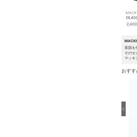
26,4
2,400
MACK
英国を
そのセ
マッキ
おすす