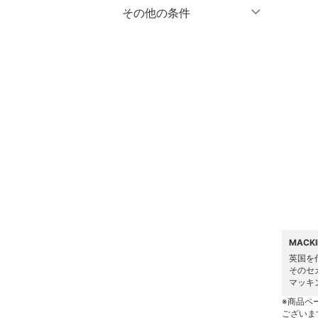
マタニティウェア・ベビ
％OFF
～
％OFF
その他の条件
絞り込み
クリア
絞り込み
ー用品
クーポン対象のみ表示
絞り込み
スーツ・フォーマル
スーパーDEALのみ表示
水着・スイムグッズ
クリア
絞り込み
着物・浴衣・和装小物
スキンケア
ベースメイク
メイクアップ
MACK
ネイル
英国を
そのセ
マッキ
ボディケア・オーラルケ
※商品ペ
ア
ございま