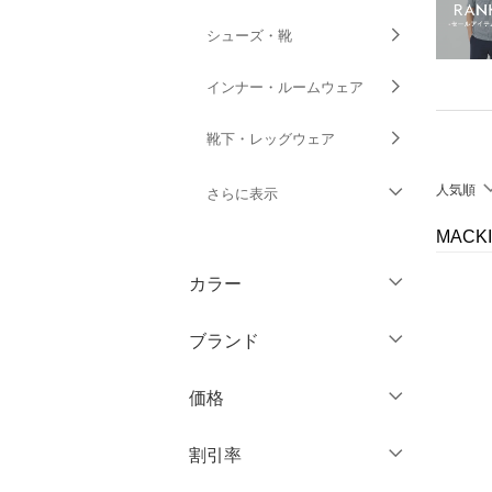
シューズ・靴
インナー・ルームウェア
靴下・レッグウェア
人気順
さらに表示
MACK
ファッション雑貨
カラー
アクセサリー・腕時計
ブランド
財布・ポーチ・ケース
ブランド一覧からさがす >
価格
帽子
円
～
円
割引率
ヘアアクセサリー