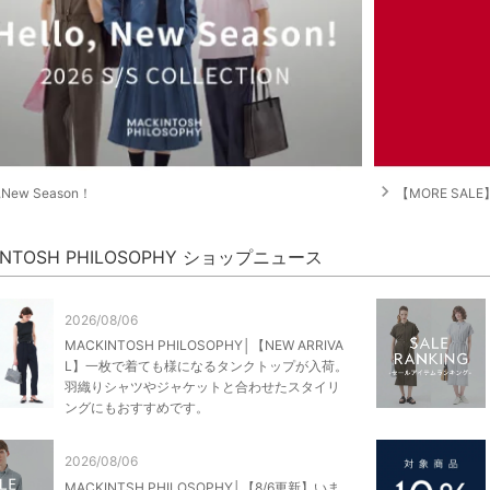
navigate_next
o,New Season！
【MORE SA
INTOSH PHILOSOPHY ショップニュース
2026/08/06
MACKINTOSH PHILOSOPHY│【NEW ARRIVA
L】一枚で着ても様になるタンクトップが入荷。
羽織りシャツやジャケットと合わせたスタイリ
ングにもおすすめです。
2026/08/06
MACKINTSH PHILOSOPHY│【8/6更新】いま