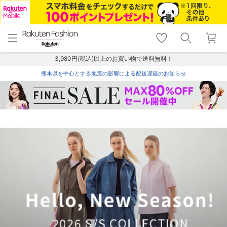
menu
home
search
favorite_border
shopping_cart
lock_outline
メニュー
トップ
検索
お気に入り
カート
ログイン
3,980円(税込)以上のお買い物で送料無料！
熊本県を中心とする地震の影響による配送遅延のお知らせ