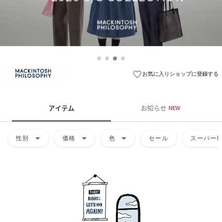
favorite_border
お気に入りショップに登録する
アイテム
お知らせ
NEW
arrow_drop_down
arrow_drop_down
arrow_drop_down
性別
価格
色
セール
スーパーD