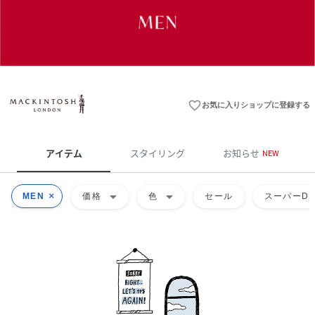
favorite_border
お気に入りショップに登録する
アイテム
スタイリング
お知らせ
NEW
arrow_drop_down
arrow_drop_down
MEN
価格
色
セール
スーパーDE