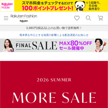
menu
home
search
favorite_border
shopping_cart
lock_outline
メニュー
トップ
検索
お気に入り
カート
ログイン
3,980円(税込)以上のお買い物で送料無料！
熊本県を中心とする地震の影響による配送遅延のお知らせ