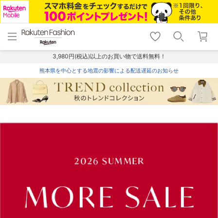
menu
home
search
favorite_border
shopping_cart
lock_outline
メニュー
トップ
検索
お気に入り
カート
ログイン
3,980円(税込)以上のお買い物で送料無料！
熊本県を中心とする地震の影響による配送遅延のお知らせ