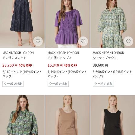
MACKINTOSH LONDON
MACKINTOSH LONDON
MACKINTOSH LONDON
その他のスカート
その他のトップス
シャツ・ブラウス
23,760
15,840
39,600
円
40
%
OFF
円
46
%
OFF
円
2,160
ポイント
(
10%ポイント
1,440
ポイント
(
10%ポイント
3,600
ポイント
(
10%ポイント
バック
)
バック
)
バック
)
クーポン対象
クーポン対象
クーポン対象