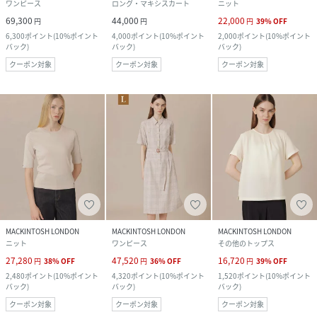
ワンピース
ロング・マキシスカート
ニット
69,300
44,000
22,000
円
円
円
39
%
OFF
6,300
ポイント
(
10%ポイント
4,000
ポイント
(
10%ポイント
2,000
ポイント
(
10%ポイント
バック
)
バック
)
バック
)
クーポン対象
クーポン対象
クーポン対象
MACKINTOSH LONDON
MACKINTOSH LONDON
MACKINTOSH LONDON
ニット
ワンピース
その他のトップス
27,280
47,520
16,720
円
38
%
OFF
円
36
%
OFF
円
39
%
OFF
2,480
ポイント
(
10%ポイント
4,320
ポイント
(
10%ポイント
1,520
ポイント
(
10%ポイント
バック
)
バック
)
バック
)
クーポン対象
クーポン対象
クーポン対象