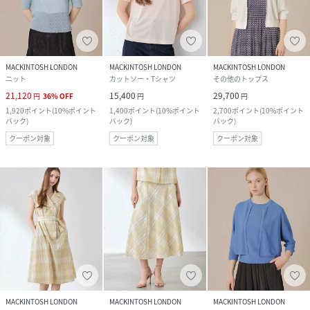
MACKINTOSH LONDON
MACKINTOSH LONDON
MACKINTOSH LONDON
ニット
カットソー・Tシャツ
その他のトップス
21,120
15,400
29,700
円
36
%
OFF
円
円
1,920
ポイント
(
10%ポイント
1,400
ポイント
(
10%ポイント
2,700
ポイント
(
10%ポイント
バック
)
バック
)
バック
)
クーポン対象
クーポン対象
クーポン対象
MACKINTOSH LONDON
MACKINTOSH LONDON
MACKINTOSH LONDON