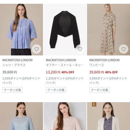
MACKINTOSH LONDON
MACKINTOSH LONDON
MACKINTOSH LONDON
シャツ・ブラウス
マフラー・ストール・ネックウォーマー
ワンピース
39,600
13,200
39,600
円
円
40
%
OFF
円
40
%
OFF
3,600
ポイント
(
10%ポイント
1,200
ポイント
(
10%ポイント
3,600
ポイント
(
10%ポイント
バック
)
バック
)
バック
)
クーポン対象
クーポン対象
クーポン対象