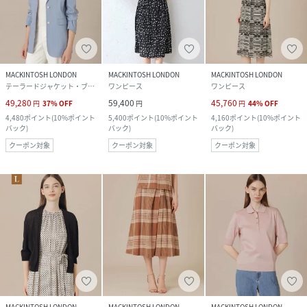
MACKINTOSH LONDON
MACKINTOSH LONDON
MACKINTOSH LONDON
テーラードジャケット・ブレザー
ワンピース
ワンピース
49,280
59,400
45,760
円
37
%
OFF
円
円
44
%
OFF
4,480
ポイント
(
10%ポイント
5,400
ポイント
(
10%ポイント
4,160
ポイント
(
10%ポイント
バック
)
バック
)
バック
)
クーポン対象
クーポン対象
クーポン対象
MACKINTOSH LONDON
MACKINTOSH LONDON
MACKINTOSH LONDON