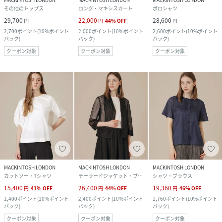
その他のトップス
ロング・マキシスカート
ポロシャツ
29,700
22,000
28,600
円
円
44
%
OFF
円
2,700
ポイント
(
10%ポイント
2,000
ポイント
(
10%ポイント
2,600
ポイント
(
10%ポイント
バック
)
バック
)
バック
)
クーポン対象
クーポン対象
クーポン対象
MACKINTOSH LONDON
MACKINTOSH LONDON
MACKINTOSH LONDON
カットソー・Tシャツ
テーラードジャケット・ブレザー
シャツ・ブラウス
15,400
26,400
19,360
円
41
%
OFF
円
44
%
OFF
円
46
%
OFF
1,400
ポイント
(
10%ポイント
2,400
ポイント
(
10%ポイント
1,760
ポイント
(
10%ポイント
バック
)
バック
)
バック
)
クーポン対象
クーポン対象
クーポン対象