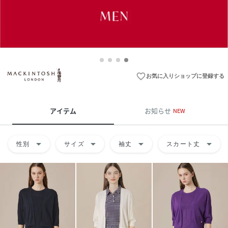
favorite_border
お気に入りショップに登録する
アイテム
お知らせ
NEW
arrow_drop_down
arrow_drop_down
arrow_drop_down
arrow_drop_down
性別
サイズ
袖丈
スカート丈