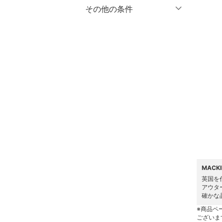
マタニティウェア・ベビ
％OFF
～
％OFF
その他の条件
絞り込み
クリア
絞り込み
ー用品
クーポン対象のみ表示
絞り込み
スーツ・フォーマル
スーパーDEALのみ表示
水着・スイムグッズ
クリア
絞り込み
着物・浴衣・和装小物
スキンケア
ベースメイク
メイクアップ
MACK
ネイル
英国を
アウタ
確かな
ボディケア・オーラルケ
※商品ペ
ア
ございま