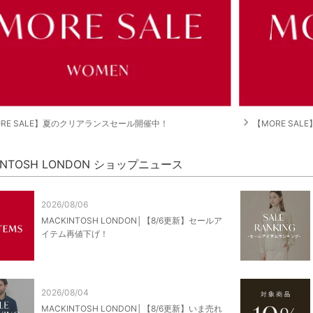
navigate_next
ORE SALE】夏のクリアランスセール開催中！
【MORE SA
INTOSH LONDON ショップニュース
2026/08/06
MACKINTOSH LONDON│【8/6更新】セールア
イテム再値下げ！
2026/08/04
MACKINTOSH LONDON│【8/6更新】いま売れ