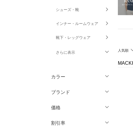
シューズ・靴
インナー・ルームウェア
靴下・レッグウェア
人気順
さらに表示
MACK
ファッション雑貨
カラー
アクセサリー・腕時計
ブランド
財布・ポーチ・ケース
ブランド一覧からさがす >
価格
帽子
円
～
円
割引率
ヘアアクセサリー