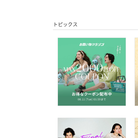
ヘアケア
フレグランス
トピックス
メイク道具・美容器具
コフレ・キット・セット
食器・調理器具・キッチ
ン用品
インテリア・生活雑貨
スマホグッズ・オーディ
オ機器
スポーツ・アウトドア用
品