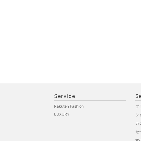
スマホグッズ・オーディ
オ機器
スポーツ・アウトドア用
品
文房具
ペット用品
福袋・ギフト・その他
Service
S
Rakuten Fashion
ブ
LUXURY
シ
カ
セ
す