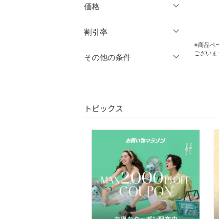
価格
パンツ
円
～
円
割引率
ワンピース・ドレス
※商品ペ
ございま
％OFF
～
％OFF
その他の条件
スカート
絞り込み
クーポン対象のみ表示
オールインワン・オーバ
絞り込み
クリア
絞り込み
ーオール
スーパーDEALのみ表示
トピックス
バッグ
クリア
絞り込み
シューズ・靴
靴下・レッグウェア
ファッション雑貨
アクセサリー・腕時計