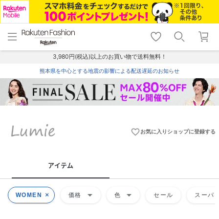
menu
home
search
favorite_border
shopping_cart
lock_outline
メニュー
トップ
検索
お気に入り
カート
ログイン
3,980円(税込)以上のお買い物で送料無料！
熊本県を中心とする地震の影響による配送遅延のお知らせ
favorite_border
お気に入りショップに登録する
アイテム
arrow_drop_down
arrow_drop_down
WOMEN
価格
色
セール
スーパー