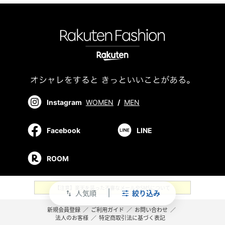
Instagram
WOMEN
/
MEN
Facebook
LINE
ROOM
【注意】楽天を装った不審なメールやSMSについて
人気順
絞り込み
swap_vert
新規会員登録
／
ご利用ガイド
／
お問い合わせ
／
法人のお客様
／
特定商取引法に基づく表記