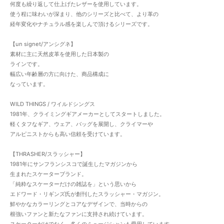
何度も繰り返して仕上げたレザーを使用しています。
使う程に味わいが深まり、他のシリーズと比べて、より革の
経年変化やナチュラル感を楽しんで頂けるシリーズです。
【un signet/アンシグネ】
素材に主に天然皮革を使用した日本製の
ラインです。
幅広い年齢層の方に向けた、商品構成に
なっています。
WILD THINGS / ワイルドシングス
1981年、クライミングギアメーカーとしてスタートしました。
軽くタフなギア、ウェア、バッグを展開し、クライマーや
アルピニストからも高い信頼を受けています。
【THRASHER/スラッシャー】
1981年にサンフランシスコで誕生したマガジンから
生まれたスケーターブランド。
「純粋なスケーターだけの雑誌を」という思いから
エドワード・リギンズ氏が創刊したスラッシャー・マガジン。
鮮やかなカラーリングとコアなデザインで、当時からの
根強いファンと新たなファンに支持され続けています。