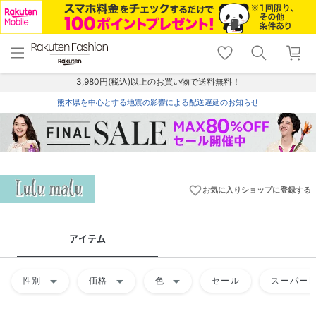
menu
home
search
favorite_border
shopping_cart
lock_outline
メニュー
トップ
検索
お気に入り
カート
ログイン
3,980円(税込)以上のお買い物で送料無料！
熊本県を中心とする地震の影響による配送遅延のお知らせ
favorite_border
お気に入りショップに登録する
アイテム
arrow_drop_down
arrow_drop_down
arrow_drop_down
性別
価格
色
セール
スーパーD