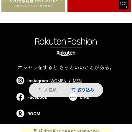
Instagram
WOMEN
/
MEN
人気順
絞り込み
swap_vert
Facebook
LINE
ROOM
【注意】楽天を装った不審なメールやSMSについて