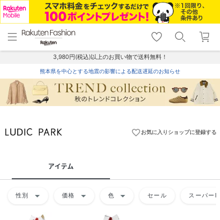
menu
home
search
favorite_border
shopping_cart
lock_outline
メニュー
トップ
検索
お気に入り
カート
ログイン
3,980円(税込)以上のお買い物で送料無料！
熊本県を中心とする地震の影響による配送遅延のお知らせ
favorite_border
お気に入りショップに登録する
アイテム
arrow_drop_down
arrow_drop_down
arrow_drop_down
性別
価格
色
セール
スーパーD