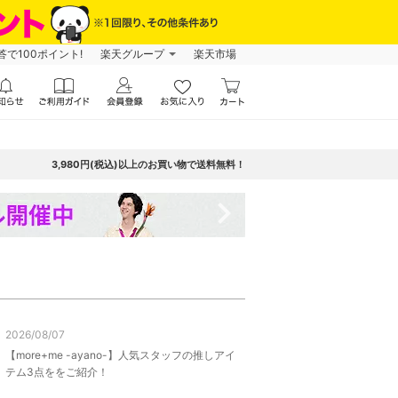
で100ポイント!
楽天グループ
楽天市場
3,980円(税込)以上のお買い物で送料無料！
navigate_next
2026/08/07
【more+me -ayano-】人気スタッフの推しアイ
テム3点ををご紹介！