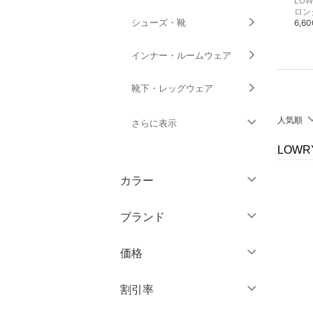
LOWRYS FARM
LOWRYS FARM
LOW
ロング・マキシスカート
ミニスカート
ロン
シューズ・靴
8,800円
7,700円
6,6
インナー・ルームウェア
靴下・レッグウェア
人気順
さらに表示
LOW
ファッション雑貨
カラー
アクセサリー・腕時計
ブランド
財布・ポーチ・ケース
ブランド一覧からさがす >
価格
帽子
円
～
円
割引率
ヘアアクセサリー