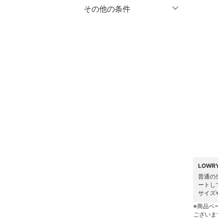
マタニティウェア・ベビ
％OFF
～
％OFF
その他の条件
絞り込み
クリア
絞り込み
ー用品
クーポン対象のみ表示
絞り込み
スーツ・フォーマル
スーパーDEALのみ表示
水着・スイムグッズ
クリア
絞り込み
着物・浴衣・和装小物
スキンケア
ベースメイク
メイクアップ
LOWR
ネイル
普通の
ートし
サイズ
ボディケア・オーラルケ
※商品ペ
ア
ございま