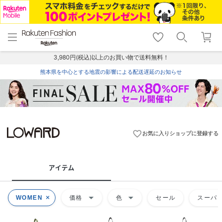
menu
home
search
favorite_border
shopping_cart
lock_outline
メニュー
トップ
検索
お気に入り
カート
ログイン
3,980円(税込)以上のお買い物で送料無料！
熊本県を中心とする地震の影響による配送遅延のお知らせ
favorite_border
お気に入りショップに登録する
アイテム
arrow_drop_down
arrow_drop_down
WOMEN
価格
色
セール
スーパー