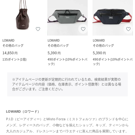
LOWARD
LOWARD
LOWARD
その他のバッグ
その他のバッグ
その他のバッグ
14,850
5,390
5,390
円
円
円
135
ポイント
(
1倍
)
490
ポイント
(
10%ポイントバ
490
ポイント
(
10%ポイントバ
ック
)
ック
)
※アイテムページの更新が定期的に行われているため、検索結果が実際の
アイテムページの内容（価格、在庫表示、ポイント倍数等）とは異なる場
合がございます。ご注意ください。
LOWARD（ロワード）
P.I.D（ピーアイディー）とMisto Forza（ミストフォルツァ）のブランドを中心に
メンズ、レディースのバッグ、小物などを揃えたショップ。キッズ、ティーンから
大人のカジュアル、ドレスシーンまでバラエティに富んだ商品を展開しています。