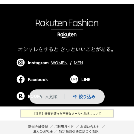
Instagram
WOMEN
/
MEN
Facebook
LINE
人気順
絞り込み
ROOM
swap_vert
【注意】楽天を装った不審なメールやSMSについて
新規会員登録
／
ご利用ガイド
／
お問い合わせ
／
法人のお客様
／
特定商取引法に基づく表記