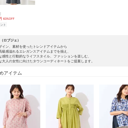
E
円
63%OFF
イント
IE（ロブジェ）
ザイン、素材を使ったトレンドアイテムから
高級感溢れるエレガンスアイテムまでを揃え、
な感性と行動的なライフスタイル、ファッションを楽しむ、
な大人の女性に向けたタウンコーディネートをご提案します。
めアイテム