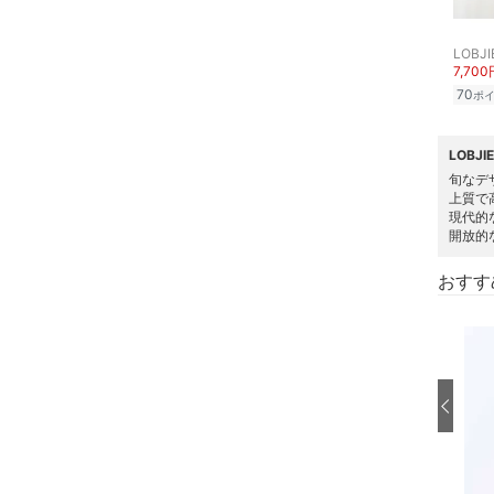
スキンケア
LOBJI
ベースメイク
7,700
70
ポ
メイクアップ
LOBJ
ネイル
旬なデ
上質で
ボディケア・オーラルケ
現代的
ア
開放的
おすす
ヘアケア
フレグランス
メイク道具・美容器具
コフレ・キット・セット
食器・調理器具・キッチ