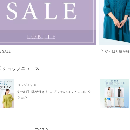
navigate_next
 SALE
やっぱり綿が好き
IE ショップニュース
2026/07/10
やっぱり綿が好き！ ロブジェのコットンコレク
ション
アイテム