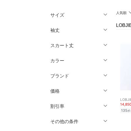
トップス
人気順
サイズ
ジャケット・アウター
LOB
ウェア（S/M/L）
袖丈
パンツ
～XS
S
スカート丈
スカート
ノースリーブ
M
L
半袖
XL
XXL
カラー
オールインワン・オーバ
ミニ丈・ショート丈
ーオール
七分袖・五分袖
3XL～
フリー
膝丈・ミディ丈
ブランド
長袖
バッグ
ミモレ丈
クリア
絞り込み
ブランド一覧からさがす >
価格
シューズ・靴
クリア
絞り込み
ロング丈・マキシ丈
LOBJI
14,85
円
～
円
割引率
インナー・ルームウェア
クリア
絞り込み
135
ポ
％OFF
～
％OFF
その他の条件
靴下・レッグウェア
絞り込み
クリア
絞り込み