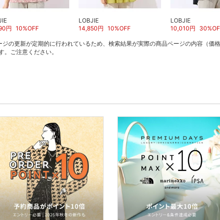
JIE
LOBJIE
LOBJIE
90
円
10
%OFF
14,850
円
10
%OFF
10,010
円
30
%OF
ージの更新が定期的に行われているため、検索結果が実際の商品ページの内容（価
す。ご注意ください。