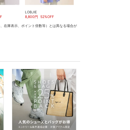
LOBJIE
LOBJIE
F
8,800
円
52
%OFF
6,600
円
57
%OFF
格、在庫表示、ポイント倍数等）とは異なる場合が