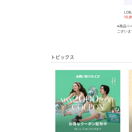
ン用品
LOBJIE
LOBJIE
LOB
7,700
円
46
%OFF
7,700
円
46
%OFF
10,8
インテリア・生活雑貨
※商品ペ
ございま
スマホグッズ・オーディ
オ機器
スポーツ・アウトドア用
トピックス
品
文房具
ペット用品
福袋・ギフト・その他