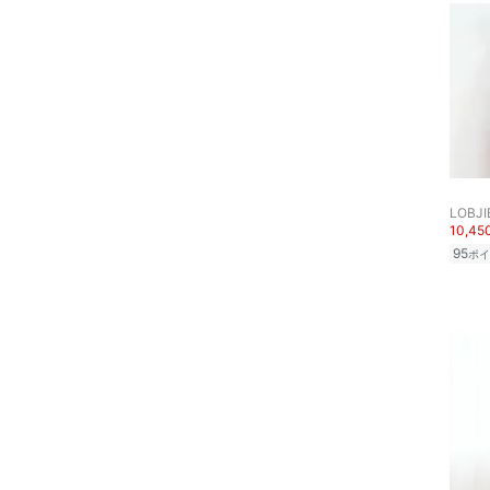
クーポン対象のみ表示
ファッション雑貨
絞り込み
スーパーDEALのみ表示
アクセサリー・腕時計
クリア
絞り込み
財布・ポーチ・ケース
帽子
LOBJI
ヘアアクセサリー
10,4
95
ポイ
マタニティウェア・ベビ
ー用品
スーツ・フォーマル
水着・スイムグッズ
着物・浴衣・和装小物