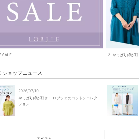
navigate_next
 SALE
やっぱり綿が好き
IE ショップニュース
2026/07/10
やっぱり綿が好き！ ロブジェのコットンコレク
ション
アイテム