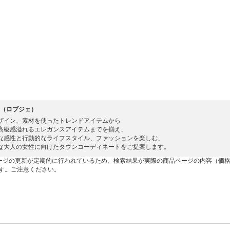
IE（ロブジェ）
ザイン、素材を使ったトレンドアイテムから
高級感溢れるエレガンスアイテムまでを揃え、
な感性と行動的なライフスタイル、ファッションを楽しむ、
な大人の女性に向けたタウンコーディネートをご提案します。
ージの更新が定期的に行われているため、検索結果が実際の商品ページの内容（価
す。ご注意ください。