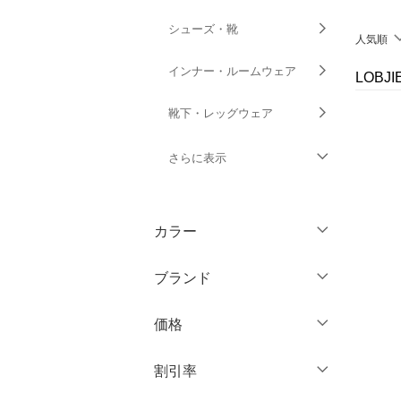
シューズ・靴
人気順
インナー・ルームウェア
LOB
靴下・レッグウェア
さらに表示
ファッション雑貨
カラー
アクセサリー・腕時計
ブランド
財布・ポーチ・ケース
ブランド一覧からさがす >
価格
帽子
円
～
円
割引率
ヘアアクセサリー