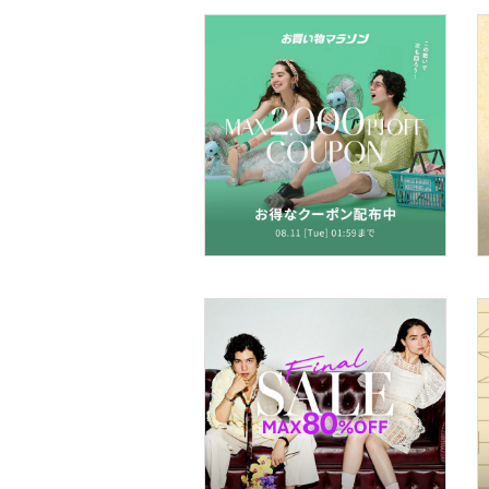
ヘアケア
フレグランス
メイク道具・美容器具
コフレ・キット・セット
食器・調理器具・キッチ
ン用品
インテリア・生活雑貨
スマホグッズ・オーディ
オ機器
スポーツ・アウトドア用
品