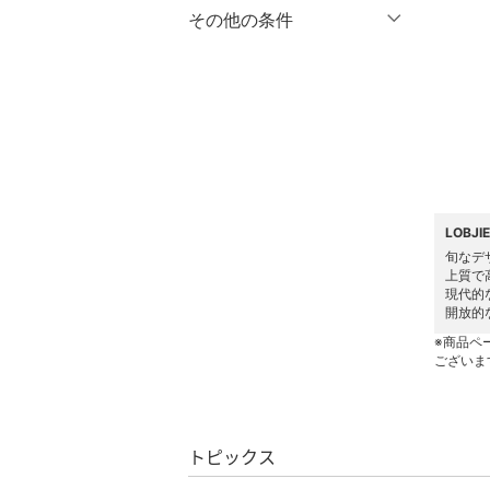
マタニティウェア・ベビ
％OFF
～
％OFF
その他の条件
絞り込み
クリア
絞り込み
ー用品
クーポン対象のみ表示
絞り込み
スーツ・フォーマル
スーパーDEALのみ表示
水着・スイムグッズ
クリア
絞り込み
着物・浴衣・和装小物
LOBJ
スキンケア
旬なデ
上質で
ベースメイク
現代的
開放的
メイクアップ
※商品ペ
ございま
ネイル
ボディケア・オーラルケ
トピックス
ア