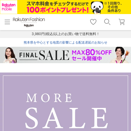
menu
home
search
favorite_border
shopping_cart
lock_outline
メニュー
トップ
検索
お気に入り
カート
ログイン
3,980円(税込)以上のお買い物で送料無料！
熊本県を中心とする地震の影響による配送遅延のお知らせ