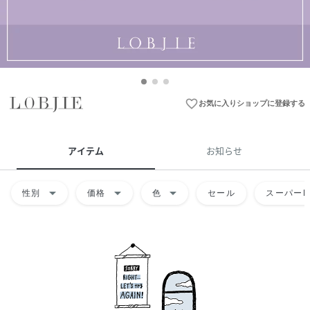
favorite_border
お気に入りショップに登録する
アイテム
お知らせ
arrow_drop_down
arrow_drop_down
arrow_drop_down
性別
価格
色
セール
スーパーD