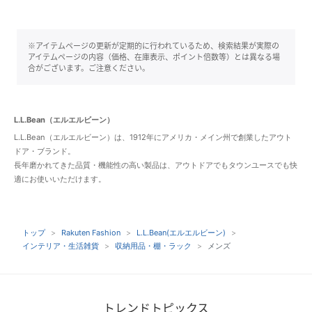
※アイテムページの更新が定期的に行われているため、検索結果が実際の
アイテムページの内容（価格、在庫表示、ポイント倍数等）とは異なる場
合がございます。ご注意ください。
L.L.Bean（エルエルビーン）
L.L.Bean（エルエルビーン）は、1912年にアメリカ・メイン州で創業したアウト
ドア・ブランド。
長年磨かれてきた品質・機能性の高い製品は、アウトドアでもタウンユースでも快
適にお使いいただけます。
トップ
Rakuten Fashion
L.L.Bean(エルエルビーン)
インテリア・生活雑貨
収納用品・棚・ラック
メンズ
トレンドトピックス