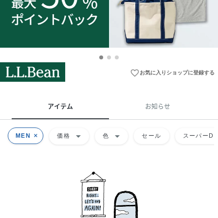
favorite_border
お気に入りショップに登録する
アイテム
お知らせ
arrow_drop_down
arrow_drop_down
MEN
価格
色
セール
スーパーDE