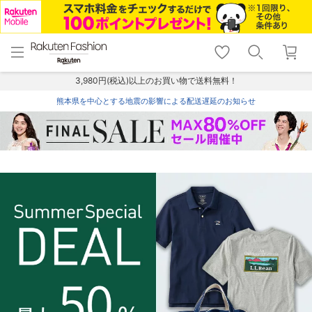
menu
home
search
favorite_border
shopping_cart
lock_outline
メニュー
トップ
検索
お気に入り
カート
ログイン
3,980円(税込)以上のお買い物で送料無料！
熊本県を中心とする地震の影響による配送遅延のお知らせ