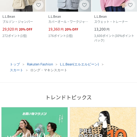
L.L.Bean
L.L.Bean
L.L.Bean
ブルゾン・ジャンパー
カバーオール・ワークジャケット
スウェット・トレーナー
29,920
19,360
13,200
円
20
%
OFF
円
20
%
OFF
円
272
ポイント
(
1倍
)
176
ポイント
(
1倍
)
3,600
ポイント
(
30%ポイント
バック
)
トップ
Rakuten Fashion
L.L.Bean(エルエルビーン)
スカート
ロング・マキシスカート
トレンドトピックス