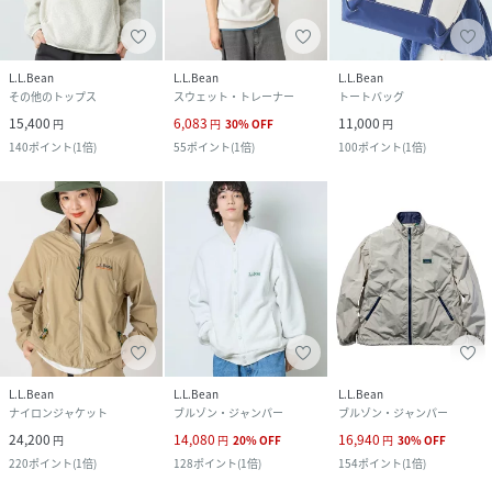
L.L.Bean
L.L.Bean
L.L.Bean
その他のトップス
スウェット・トレーナー
トートバッグ
15,400
6,083
11,000
円
円
30
%
OFF
円
140
ポイント
(
1倍
)
55
ポイント
(
1倍
)
100
ポイント
(
1倍
)
L.L.Bean
L.L.Bean
L.L.Bean
ナイロンジャケット
ブルゾン・ジャンパー
ブルゾン・ジャンパー
24,200
14,080
16,940
円
円
20
%
OFF
円
30
%
OFF
220
ポイント
(
1倍
)
128
ポイント
(
1倍
)
154
ポイント
(
1倍
)