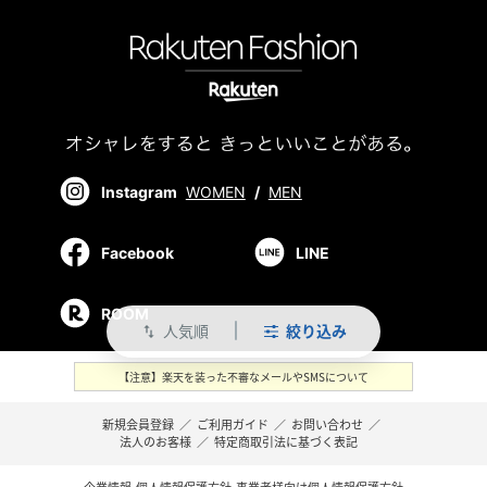
Instagram
WOMEN
/
MEN
Facebook
LINE
ROOM
人気順
絞り込み
swap_vert
【注意】楽天を装った不審なメールやSMSについて
新規会員登録
／
ご利用ガイド
／
お問い合わせ
／
法人のお客様
／
特定商取引法に基づく表記