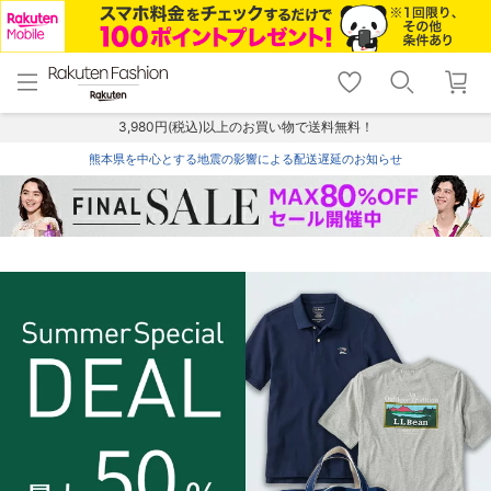
menu
home
search
favorite_border
shopping_cart
lock_outline
メニュー
トップ
検索
お気に入り
カート
ログイン
3,980円(税込)以上のお買い物で送料無料！
熊本県を中心とする地震の影響による配送遅延のお知らせ