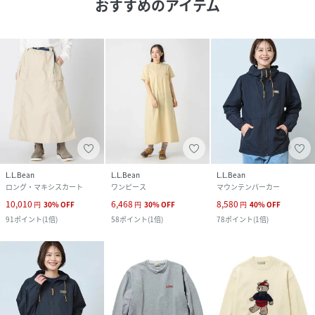
おすすめのアイテム
L.L.Bean
L.L.Bean
L.L.Bean
ロング・マキシスカート
ワンピース
マウンテンパーカー
10,010
6,468
8,580
円
30
%
OFF
円
30
%
OFF
円
40
%
OFF
91
ポイント
(
1倍
)
58
ポイント
(
1倍
)
78
ポイント
(
1倍
)