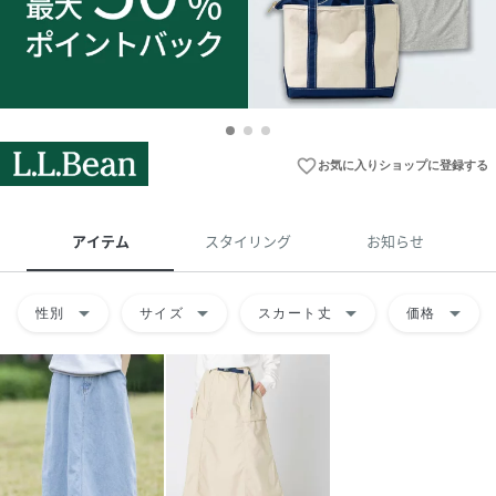
favorite_border
お気に入りショップに登録する
アイテム
スタイリング
お知らせ
arrow_drop_down
arrow_drop_down
arrow_drop_down
arrow_drop_down
性別
サイズ
スカート丈
価格