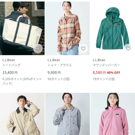
L.L.Bean
L.L.Bean
L.L.Bean
トートバッグ
シャツ・ブラウス
マウンテンパーカー
15,400
9,900
8,580
円
円
円
40
%
OFF
4,200
ポイント
(
30%ポイント
90
ポイント
(
1倍
)
78
ポイント
(
1倍
)
バック
)