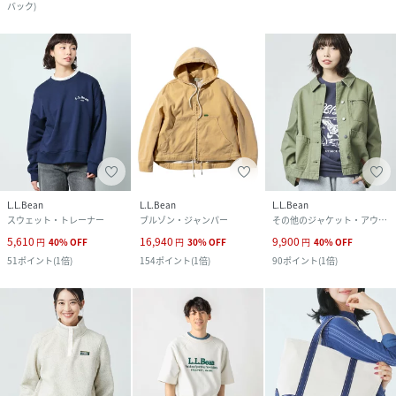
バック
)
L.L.Bean
L.L.Bean
L.L.Bean
スウェット・トレーナー
ブルゾン・ジャンパー
その他のジャケット・アウター
5,610
16,940
9,900
円
40
%
OFF
円
30
%
OFF
円
40
%
OFF
51
ポイント
(
1倍
)
154
ポイント
(
1倍
)
90
ポイント
(
1倍
)