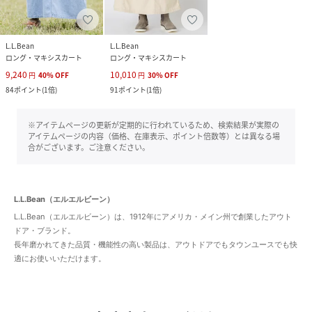
L.L.Bean
L.L.Bean
ロング・マキシスカート
ロング・マキシスカート
9,240
10,010
円
40
%
OFF
円
30
%
OFF
84
ポイント
(
1倍
)
91
ポイント
(
1倍
)
※アイテムページの更新が定期的に行われているため、検索結果が実際の
アイテムページの内容（価格、在庫表示、ポイント倍数等）とは異なる場
合がございます。ご注意ください。
L.L.Bean（エルエルビーン）
L.L.Bean（エルエルビーン）は、1912年にアメリカ・メイン州で創業したアウト
ドア・ブランド。
長年磨かれてきた品質・機能性の高い製品は、アウトドアでもタウンユースでも快
適にお使いいただけます。