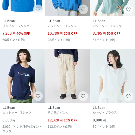
L.L.Bean
L.L.Bean
L.L.Bean
ブルゾン・ジャンパー
カットソー・Tシャツ
カットソー・Tシャツ
7,260
10,780
3,795
円
40
%
OFF
円
30
%
OFF
円
50
%
OFF
66
ポイント
(
1倍
)
98
ポイント
(
1倍
)
34
ポイント
(
1倍
)
L.L.Bean
L.L.Bean
L.L.Bean
カットソー・Tシャツ
その他のパンツ
シャツ・ブラウス
6,600
12,320
8,800
円
円
20
%
OFF
円
3,000
ポイント
(
50%ポイント
112
ポイント
(
1倍
)
80
ポイント
(
1倍
)
バック
)