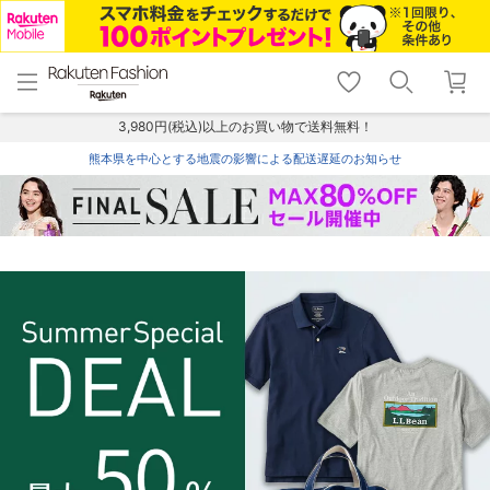
menu
home
search
favorite_border
shopping_cart
lock_outline
メニュー
トップ
検索
お気に入り
カート
ログイン
3,980円(税込)以上のお買い物で送料無料！
熊本県を中心とする地震の影響による配送遅延のお知らせ