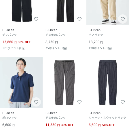
L.L.Bean
L.L.Bean
L.L.Bean
チノパンツ
その他のパンツ
チノパンツ
13,860
8,250
13,200
円
30
%
OFF
円
円
126
ポイント
(
1倍
)
75
ポイント
(
1倍
)
120
ポイント
(
1倍
)
L.L.Bean
L.L.Bean
L.L.Bean
ポロシャツ
その他のパンツ
ジャージ・スウェットパンツ
6,600
11,550
6,600
円
円
30
%
OFF
円
50
%
OFF