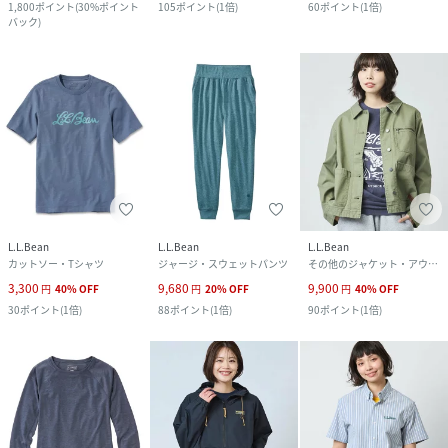
1,800
ポイント
(
30%ポイント
105
ポイント
(
1倍
)
60
ポイント
(
1倍
)
バック
)
L.L.Bean
L.L.Bean
L.L.Bean
カットソー・Tシャツ
ジャージ・スウェットパンツ
その他のジャケット・アウター
3,300
9,680
9,900
円
40
%
OFF
円
20
%
OFF
円
40
%
OFF
30
ポイント
(
1倍
)
88
ポイント
(
1倍
)
90
ポイント
(
1倍
)