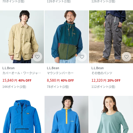
70
ポイント
(
1倍
)
126
ポイント
(
1倍
)
126
ポイント
(
1倍
)
L.L.Bean
L.L.Bean
L.L.Bean
カバーオール・ワークジャケット
マウンテンパーカー
その他のパンツ
15,840
8,580
12,320
円
40
%
OFF
円
40
%
OFF
円
20
%
OFF
144
ポイント
(
1倍
)
78
ポイント
(
1倍
)
112
ポイント
(
1倍
)