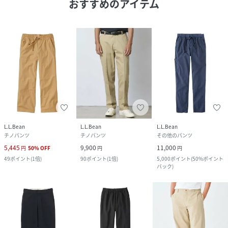
おすすめのアイテム
L.L.Bean
L.L.Bean
L.L.Bean
チノパンツ
チノパンツ
その他のパンツ
5,445
9,900
11,000
円
50
%
OFF
円
円
49
ポイント
(
1倍
)
90
ポイント
(
1倍
)
5,000
ポイント
(
50%ポイント
バック
)