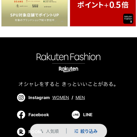
Instagram
WOMEN
/
MEN
Facebook
LINE
人気順
絞り込み
swap_vert
ROOM