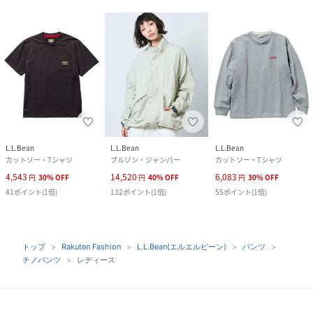
L.L.Bean
L.L.Bean
L.L.Bean
カットソー・Tシャツ
ブルゾン・ジャンパー
カットソー・Tシャツ
4,543
14,520
6,083
円
30
%
OFF
円
40
%
OFF
円
30
%
OFF
41
ポイント
(
1倍
)
132
ポイント
(
1倍
)
55
ポイント
(
1倍
)
トップ
Rakuten Fashion
L.L.Bean(エルエルビーン)
パンツ
チノパンツ
レディース