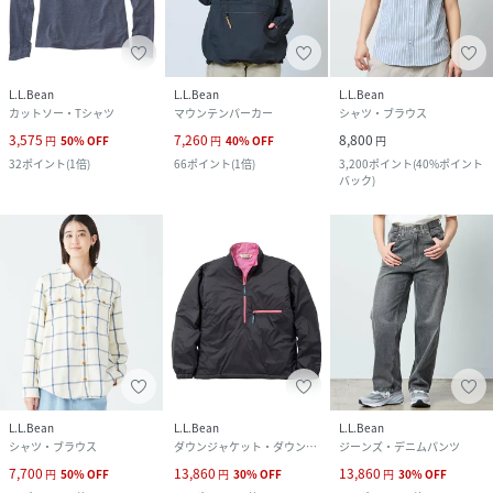
L.L.Bean
L.L.Bean
L.L.Bean
カットソー・Tシャツ
マウンテンパーカー
シャツ・ブラウス
3,575
7,260
8,800
円
50
%
OFF
円
40
%
OFF
円
32
ポイント
(
1倍
)
66
ポイント
(
1倍
)
3,200
ポイント
(
40%ポイント
バック
)
L.L.Bean
L.L.Bean
L.L.Bean
シャツ・ブラウス
ダウンジャケット・ダウンベスト
ジーンズ・デニムパンツ
7,700
13,860
13,860
円
50
%
OFF
円
30
%
OFF
円
30
%
OFF