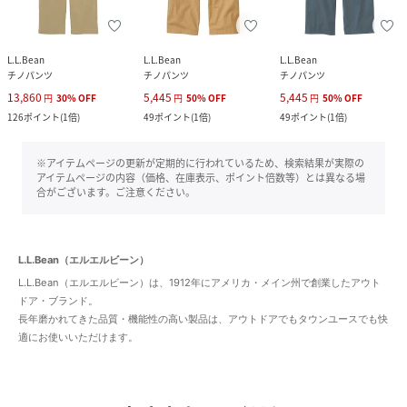
L.L.Bean
L.L.Bean
L.L.Bean
チノパンツ
チノパンツ
チノパンツ
13,860
5,445
5,445
円
30
%
OFF
円
50
%
OFF
円
50
%
OFF
126
ポイント
(
1倍
)
49
ポイント
(
1倍
)
49
ポイント
(
1倍
)
※アイテムページの更新が定期的に行われているため、検索結果が実際の
アイテムページの内容（価格、在庫表示、ポイント倍数等）とは異なる場
合がございます。ご注意ください。
L.L.Bean（エルエルビーン）
L.L.Bean（エルエルビーン）は、1912年にアメリカ・メイン州で創業したアウト
ドア・ブランド。
長年磨かれてきた品質・機能性の高い製品は、アウトドアでもタウンユースでも快
適にお使いいただけます。