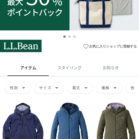
favorite_border
お気に入りショップに登録する
アイテム
スタイリング
お知らせ
arrow_drop_down
arrow_drop_down
arrow_drop_down
arrow_drop_down
arrow
性別
サイズ
着丈
価格
色