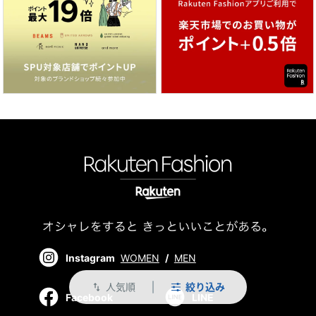
Instagram
WOMEN
/
MEN
人気順
絞り込み
swap_vert
Facebook
LINE