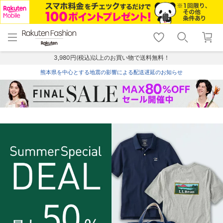
menu
home
search
favorite_border
shopping_cart
lock_outline
メニュー
トップ
検索
お気に入り
カート
ログイン
3,980円(税込)以上のお買い物で送料無料！
熊本県を中心とする地震の影響による配送遅延のお知らせ