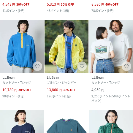
4,543
5,313
8,580
円
30
%
OFF
円
30
%
OFF
円
40
%
OFF
41
ポイント
(
1倍
)
48
ポイント
(
1倍
)
78
ポイント
(
1倍
)
L.L.Bean
L.L.Bean
L.L.Bean
カットソー・Tシャツ
ブルゾン・ジャンパー
カットソー・Tシャツ
10,780
13,860
4,950
円
30
%
OFF
円
30
%
OFF
円
98
ポイント
(
1倍
)
126
ポイント
(
1倍
)
2,250
ポイント
(
50%ポイント
バック
)