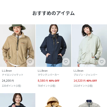
おすすめのアイテム
L.L.Bean
L.L.Bean
L.L.Bean
ナイロンジャケット
マウンテンパーカー
ブルゾン・ジャンパー
24,200
8,580
14,520
円
円
40
%
OFF
円
40
%
OFF
220
ポイント
(
1倍
)
78
ポイント
(
1倍
)
132
ポイント
(
1倍
)