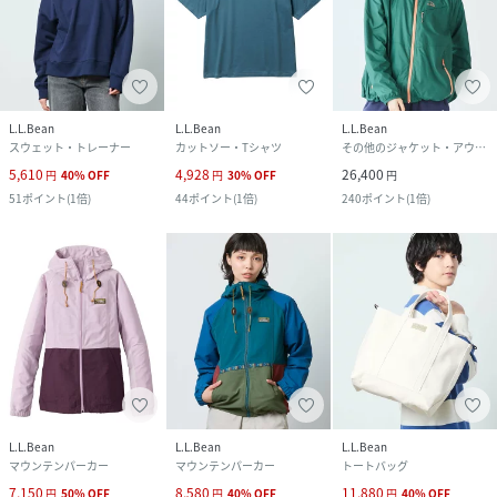
L.L.Bean
L.L.Bean
L.L.Bean
スウェット・トレーナー
カットソー・Tシャツ
その他のジャケット・アウター
5,610
4,928
26,400
円
40
%
OFF
円
30
%
OFF
円
51
ポイント
(
1倍
)
44
ポイント
(
1倍
)
240
ポイント
(
1倍
)
L.L.Bean
L.L.Bean
L.L.Bean
マウンテンパーカー
マウンテンパーカー
トートバッグ
7,150
8,580
11,880
円
50
%
OFF
円
40
%
OFF
円
40
%
OFF