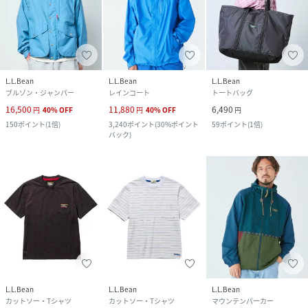
L.L.Bean
L.L.Bean
L.L.Bean
ブルゾン・ジャンパー
レインコート
トートバッグ
16,500
11,880
6,490
円
40
%
OFF
円
40
%
OFF
円
150
ポイント
(
1倍
)
3,240
ポイント
(
30%ポイント
59
ポイント
(
1倍
)
バック
)
L.L.Bean
L.L.Bean
L.L.Bean
カットソー・Tシャツ
カットソー・Tシャツ
マウンテンパーカー