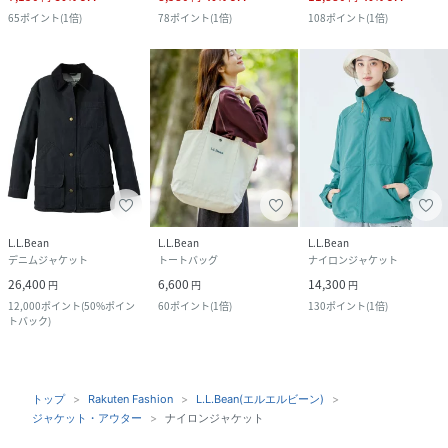
65
ポイント
(
1倍
)
78
ポイント
(
1倍
)
108
ポイント
(
1倍
)
L.L.Bean
L.L.Bean
L.L.Bean
デニムジャケット
トートバッグ
ナイロンジャケット
26,400
6,600
14,300
円
円
円
12,000
ポイント
(
50%ポイン
60
ポイント
(
1倍
)
130
ポイント
(
1倍
)
トバック
)
トップ
Rakuten Fashion
L.L.Bean(エルエルビーン)
ジャケット・アウター
ナイロンジャケット