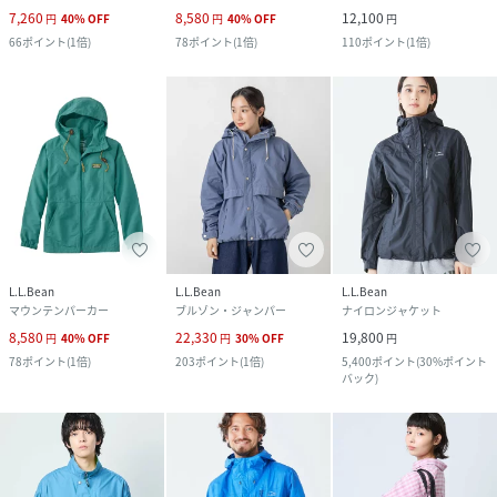
7,260
8,580
12,100
円
40
%
OFF
円
40
%
OFF
円
66
ポイント
(
1倍
)
78
ポイント
(
1倍
)
110
ポイント
(
1倍
)
L.L.Bean
L.L.Bean
L.L.Bean
マウンテンパーカー
ブルゾン・ジャンパー
ナイロンジャケット
8,580
22,330
19,800
円
40
%
OFF
円
30
%
OFF
円
78
ポイント
(
1倍
)
203
ポイント
(
1倍
)
5,400
ポイント
(
30%ポイント
バック
)