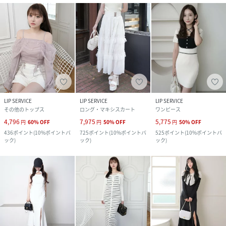
LIP SERVICE
LIP SERVICE
LIP SERVICE
その他のトップス
ロング・マキシスカート
ワンピース
4,796
7,975
5,775
円
60
%
OFF
円
50
%
OFF
円
50
%
OFF
436
ポイント
(
10%ポイントバ
725
ポイント
(
10%ポイントバ
525
ポイント
(
10%ポイントバ
ック
)
ック
)
ック
)