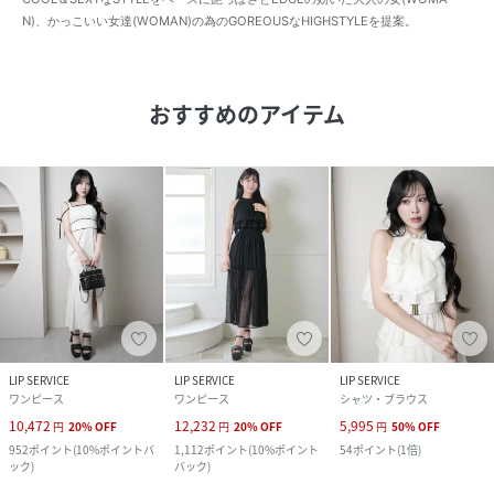
N)、かっこいい女達(WOMAN)の為のGOREOUSなHIGHSTYLEを提案。
おすすめのアイテム
LIP SERVICE
LIP SERVICE
LIP SERVICE
ワンピース
ワンピース
シャツ・ブラウス
10,472
12,232
5,995
円
20
%
OFF
円
20
%
OFF
円
50
%
OFF
952
ポイント
(
10%ポイントバ
1,112
ポイント
(
10%ポイント
54
ポイント
(
1倍
)
ック
)
バック
)