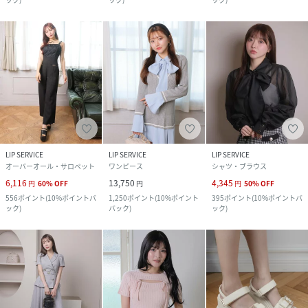
LIP SERVICE
LIP SERVICE
LIP SERVICE
オーバーオール・サロペット
ワンピース
シャツ・ブラウス
6,116
13,750
4,345
円
60
%
OFF
円
円
50
%
OFF
556
ポイント
(
10%ポイントバ
1,250
ポイント
(
10%ポイント
395
ポイント
(
10%ポイントバ
ック
)
バック
)
ック
)