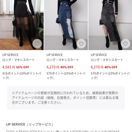
LIP SERVICE
LIP SERVICE
LIP SERVICE
ロング・マキシスカート
ロング・マキシスカート
ロング・マキシスカート
4,581
6,270
6,270
円
65
%
OFF
円
40
%
OFF
円
40
%
OFF
416
ポイント
(
10%ポイントバ
570
ポイント
(
10%ポイントバ
570
ポイント
(
10%ポイントバ
ック
)
ック
)
ック
)
※アイテムページの更新が定期的に行われているため、検索結果が実際の
アイテムページの内容（価格、在庫表示、ポイント倍数等）とは異なる場
合がございます。ご注意ください。
LIP SERVICE（リップサービス）
COOL＆SEXYなSTYLEをベースに艶っぽさとEDGEの効いた大人の女(WOMA