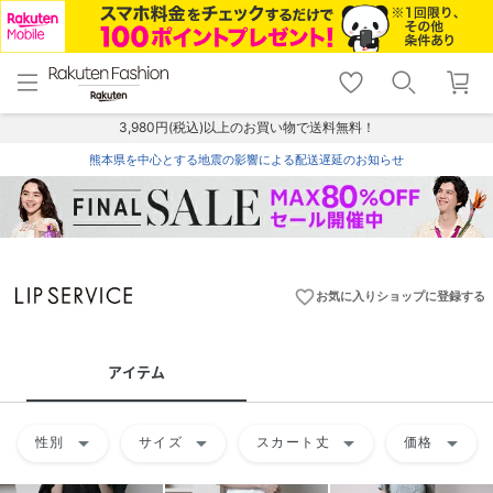
menu
home
search
favorite_border
shopping_cart
lock_outline
メニュー
トップ
検索
お気に入り
カート
ログイン
3,980円(税込)以上のお買い物で送料無料！
熊本県を中心とする地震の影響による配送遅延のお知らせ
favorite_border
お気に入りショップに登録する
アイテム
arrow_drop_down
arrow_drop_down
arrow_drop_down
arrow_drop_down
性別
サイズ
スカート丈
価格