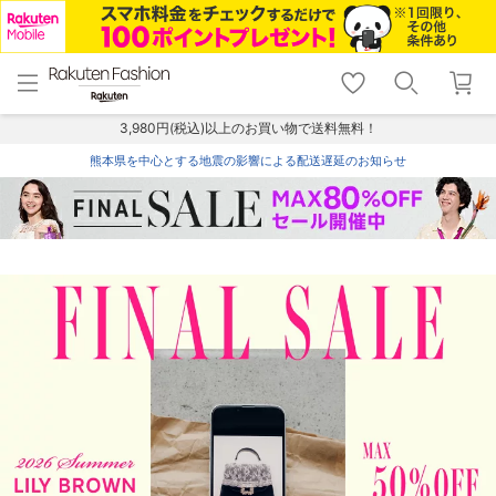
menu
home
search
favorite_border
shopping_cart
lock_outline
メニュー
トップ
検索
お気に入り
カート
ログイン
3,980円(税込)以上のお買い物で送料無料！
熊本県を中心とする地震の影響による配送遅延のお知らせ