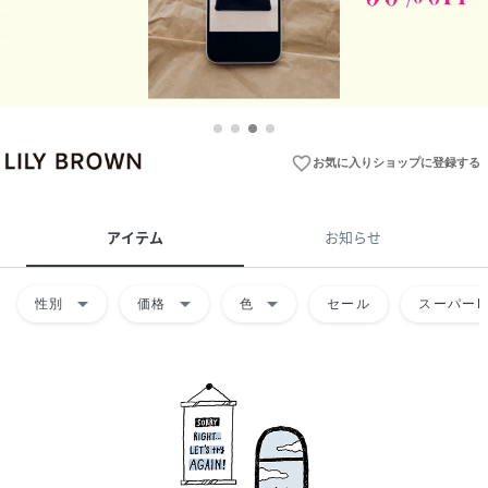
favorite_border
お気に入りショップに登録する
アイテム
お知らせ
arrow_drop_down
arrow_drop_down
arrow_drop_down
性別
価格
色
セール
スーパーD