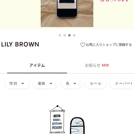
favorite_border
お気に入りショップに登録する
アイテム
お知らせ
NEW
arrow_drop_down
arrow_drop_down
arrow_drop_down
性別
価格
色
セール
スーパーD