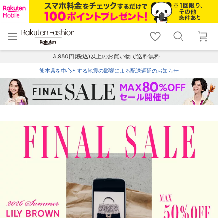
menu
home
search
favorite_border
shopping_cart
lock_outline
メニュー
トップ
検索
お気に入り
カート
ログイン
3,980円(税込)以上のお買い物で送料無料！
熊本県を中心とする地震の影響による配送遅延のお知らせ