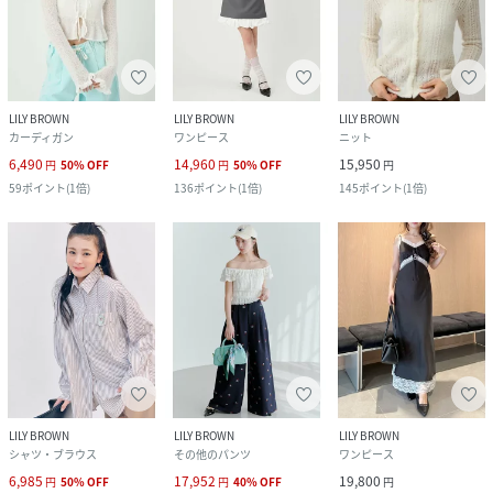
LILY BROWN
LILY BROWN
LILY BROWN
カーディガン
ワンピース
ニット
6,490
14,960
15,950
円
50
%
OFF
円
50
%
OFF
円
59
ポイント
(
1倍
)
136
ポイント
(
1倍
)
145
ポイント
(
1倍
)
LILY BROWN
LILY BROWN
LILY BROWN
シャツ・ブラウス
その他のパンツ
ワンピース
6,985
17,952
19,800
円
50
%
OFF
円
40
%
OFF
円