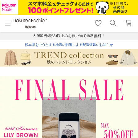
menu
home
search
favorite_border
shopping_cart
lock_outline
メニュー
トップ
検索
お気に入り
カート
ログイン
3,980円(税込)以上のお買い物で送料無料！
熊本県を中心とする地震の影響による配送遅延のお知らせ