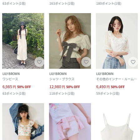
63
ポイント
(
1倍
)
163
ポイント
(
1倍
)
180
ポイント
(
1倍
)
LILY BROWN
LILY BROWN
LILY BROWN
ワンピース
シャツ・ブラウス
その他のインナー・ルームウェア
6,985
12,980
6,490
円
50
%
OFF
円
50
%
OFF
円
50
%
OFF
63
ポイント
(
1倍
)
118
ポイント
(
1倍
)
59
ポイント
(
1倍
)