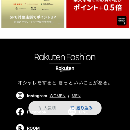
Instagram
WOMEN
/
MEN
人気順
絞り込み
swap_vert
Facebook
LINE
ROOM