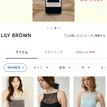
favorite_border
お気に入りショップに登録する
アイテム
スタイリング
お知らせ
NEW
arrow_drop_down
arrow_drop_down
arrow_drop_down
WOMEN
サイズ
価格
色
セ