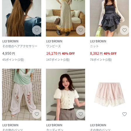
LILY BROWN
LILY BROWN
LILY BROWN
その他のヘアアクセサリー
ワンピース
ニット
4,950
16,170
8,382
円
円
40
%
OFF
円
40
%
OFF
45
ポイント
(
1倍
)
147
ポイント
(
1倍
)
76
ポイント
(
1倍
)
LILY BROWN
LILY BROWN
LILY BROWN
その他のパンツ
カーディガン
その他のパンツ