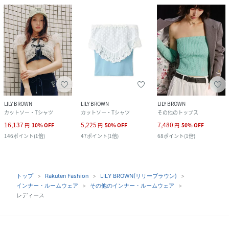
LILY BROWN
LILY BROWN
LILY BROWN
カットソー・Tシャツ
カットソー・Tシャツ
その他のトップス
16,137
5,225
7,480
円
10
%
OFF
円
50
%
OFF
円
50
%
OFF
146
ポイント
(
1倍
)
47
ポイント
(
1倍
)
68
ポイント
(
1倍
)
トップ
Rakuten Fashion
LILY BROWN(リリーブラウン)
インナー・ルームウェア
その他のインナー・ルームウェア
レディース