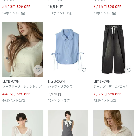
5,940
16,940
3,465
円
50
%
OFF
円
円
50
%
OFF
54
ポイント
(
1倍
)
154
ポイント
(
1倍
)
31
ポイント
(
1倍
)
LILY BROWN
LILY BROWN
LILY BROWN
ノースリーブ・タンクトップ
シャツ・ブラウス
ジーンズ・デニムパンツ
4,455
7,920
7,975
円
50
%
OFF
円
円
50
%
OFF
40
ポイント
(
1倍
)
72
ポイント
(
1倍
)
72
ポイント
(
1倍
)