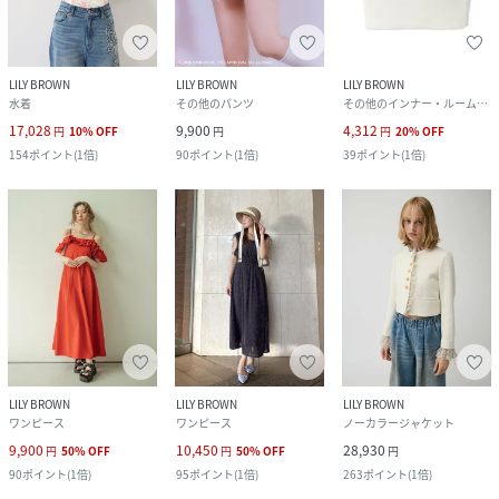
LILY BROWN
LILY BROWN
LILY BROWN
水着
その他のパンツ
その他のインナー・ルームウェア
17,028
9,900
4,312
円
10
%
OFF
円
円
20
%
OFF
154
ポイント
(
1倍
)
90
ポイント
(
1倍
)
39
ポイント
(
1倍
)
LILY BROWN
LILY BROWN
LILY BROWN
ワンピース
ワンピース
ノーカラージャケット
9,900
10,450
28,930
円
50
%
OFF
円
50
%
OFF
円
90
ポイント
(
1倍
)
95
ポイント
(
1倍
)
263
ポイント
(
1倍
)