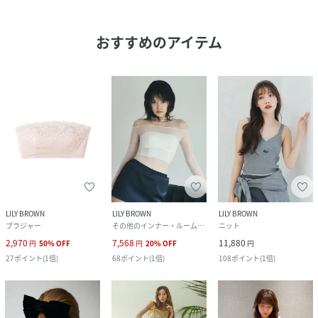
おすすめのアイテム
LILY BROWN
LILY BROWN
LILY BROWN
ブラジャー
その他のインナー・ルームウェア
ニット
2,970
7,568
11,880
円
50
%
OFF
円
20
%
OFF
円
27
ポイント
(
1倍
)
68
ポイント
(
1倍
)
108
ポイント
(
1倍
)