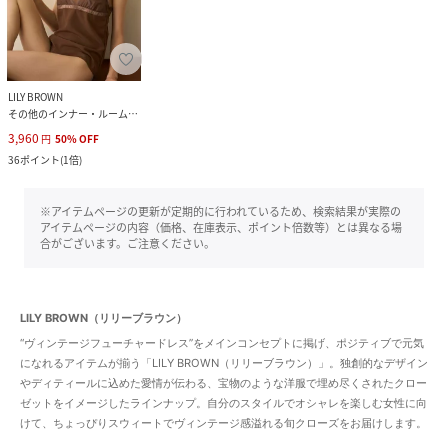
LILY BROWN
その他のインナー・ルームウェア
3,960
円
50
%
OFF
36
ポイント
(
1倍
)
※アイテムページの更新が定期的に行われているため、検索結果が実際の
アイテムページの内容（価格、在庫表示、ポイント倍数等）とは異なる場
合がございます。ご注意ください。
LILY BROWN（リリーブラウン）
“ヴィンテージフューチャードレス”をメインコンセプトに掲げ、ポジティブで元気
になれるアイテムが揃う「LILY BROWN（リリーブラウン）」。独創的なデザイン
やディティールに込めた愛情が伝わる、宝物のような洋服で埋め尽くされたクロー
ゼットをイメージしたラインナップ。自分のスタイルでオシャレを楽しむ女性に向
けて、ちょっぴりスウィートでヴィンテージ感溢れる旬クローズをお届けします。