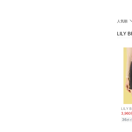
クリア
絞り込み
ファッション雑貨
人気順
アクセサリー・腕時計
LILY
財布・ポーチ・ケース
帽子
ヘアアクセサリー
マタニティウェア・ベビ
ー用品
スーツ・フォーマル
LILY 
水着・スイムグッズ
3,96
36
ポ
着物・浴衣・和装小物