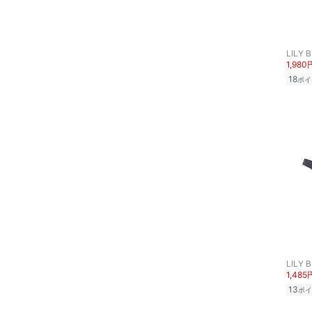
食器・調理器具・キッチ
ン用品
LILY 
インテリア・生活雑貨
1,980
18
ポイ
スマホグッズ・オーディ
オ機器
スポーツ・アウトドア用
品
文房具
ペット用品
福袋・ギフト・その他
LILY 
1,485
13
ポイ