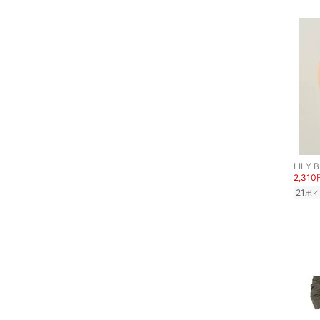
LILY 
2,310
21
ポイ