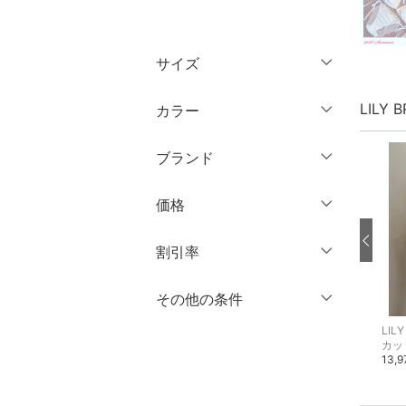
トップス
サイズ
ジャケット・アウター
ウェア（S/M/L）
LILY
カラー
パンツ
～XS
S
ブランド
ワンピース・ドレス
M
L
ブランド一覧からさがす >
XL
XXL
価格
スカート
3XL～
フリー
オールインワン・オーバ
円
～
円
割引率
ーオール
クリア
絞り込み
％OFF
～
％OFF
その他の条件
絞り込み
バッグ
クリア
絞り込み
LILY BROWN
LILY BROWN
LIL
クーポン対象のみ表示
ノーカラージャケット
カーディガン
カッ
シューズ・靴
絞り込み
16,940円
16,940円
13,
スーパーDEALのみ表示
靴下・レッグウェア