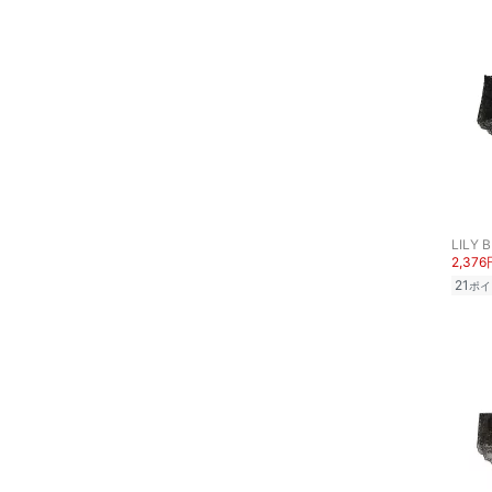
スキンケア
ベースメイク
メイクアップ
ネイル
ボディケア・オーラルケ
LILY 
ア
2,376
21
ポイ
ヘアケア
フレグランス
メイク道具・美容器具
コフレ・キット・セット