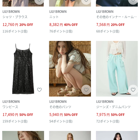
LILY BROWN
LILY BROWN
LILY BROWN
シャツ・ブラウス
ニット
その他のインナー・ルームウェア
12,760
8,382
7,568
円
20
%
OFF
円
40
%
OFF
円
20
%
OFF
116
ポイント
(
1倍
)
76
ポイント
(
1倍
)
68
ポイント
(
1倍
)
LILY BROWN
LILY BROWN
LILY BROWN
ワンピース
その他のパンツ
ジーンズ・デニムパンツ
17,490
5,940
7,975
円
50
%
OFF
円
50
%
OFF
円
50
%
OFF
159
ポイント
(
1倍
)
54
ポイント
(
1倍
)
72
ポイント
(
1倍
)