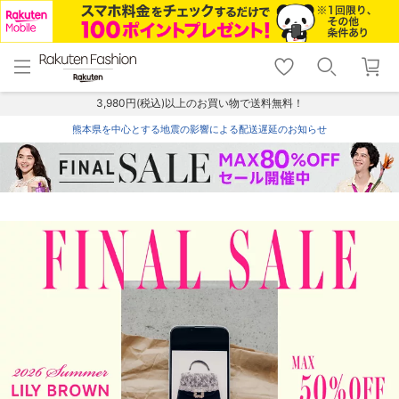
menu
home
search
favorite_border
shopping_cart
lock_outline
メニュー
トップ
検索
お気に入り
カート
ログイン
3,980円(税込)以上のお買い物で送料無料！
熊本県を中心とする地震の影響による配送遅延のお知らせ