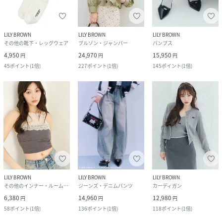
LILY BROWN
LILY BROWN
LILY BROWN
その他の靴下・レッグウェア
ブルゾン・ジャンパー
パンプス
4,950
24,970
15,950
円
円
円
45
ポイント
(
1倍
)
227
ポイント
(
1倍
)
145
ポイント
(
1倍
)
LILY BROWN
LILY BROWN
LILY BROWN
その他のインナー・ルームウェア
ジーンズ・デニムパンツ
カーディガン
6,380
14,960
12,980
円
円
円
58
ポイント
(
1倍
)
136
ポイント
(
1倍
)
118
ポイント
(
1倍
)