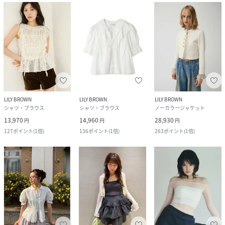
LILY BROWN
LILY BROWN
LILY BROWN
シャツ・ブラウス
シャツ・ブラウス
ノーカラージャケット
13,970
14,960
28,930
円
円
円
127
ポイント
(
1倍
)
136
ポイント
(
1倍
)
263
ポイント
(
1倍
)