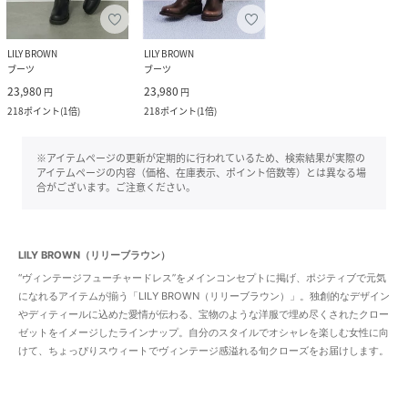
LILY BROWN
LILY BROWN
ブーツ
ブーツ
23,980
23,980
円
円
218
ポイント
(
1倍
)
218
ポイント
(
1倍
)
※アイテムページの更新が定期的に行われているため、検索結果が実際の
アイテムページの内容（価格、在庫表示、ポイント倍数等）とは異なる場
合がございます。ご注意ください。
LILY BROWN（リリーブラウン）
“ヴィンテージフューチャードレス”をメインコンセプトに掲げ、ポジティブで元気
になれるアイテムが揃う「LILY BROWN（リリーブラウン）」。独創的なデザイン
やディティールに込めた愛情が伝わる、宝物のような洋服で埋め尽くされたクロー
ゼットをイメージしたラインナップ。自分のスタイルでオシャレを楽しむ女性に向
けて、ちょっぴりスウィートでヴィンテージ感溢れる旬クローズをお届けします。