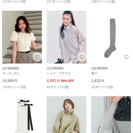
172
ポイント
(
1倍
)
227
ポイント
(
1倍
)
108
ポイント
(
1倍
)
LILY BROWN
LILY BROWN
LILY BROWN
カーディガン
シャツ・ブラウス
靴下
16,940
6,985
2,420
円
円
50
%
OFF
円
154
ポイント
(
1倍
)
63
ポイント
(
1倍
)
22
ポイント
(
1倍
)