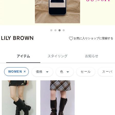
favorite_border
お気に入りショップに登録する
アイテム
スタイリング
お知らせ
arrow_drop_down
arrow_drop_down
WOMEN
価格
色
セール
スーパー