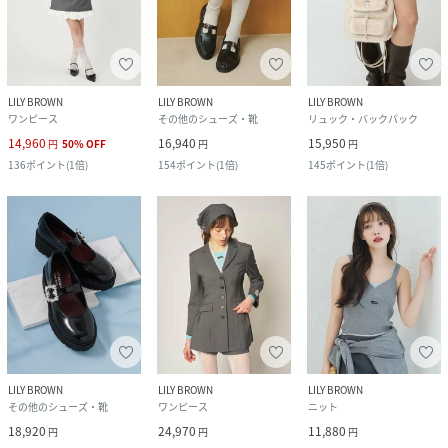
LILY BROWN
LILY BROWN
LILY BROWN
ワンピース
その他のシューズ・靴
リュック・バックパック
14,960
16,940
15,950
円
50
%
OFF
円
円
136
ポイント
(
1倍
)
154
ポイント
(
1倍
)
145
ポイント
(
1倍
)
LILY BROWN
LILY BROWN
LILY BROWN
その他のシューズ・靴
ワンピース
ニット
18,920
24,970
11,880
円
円
円