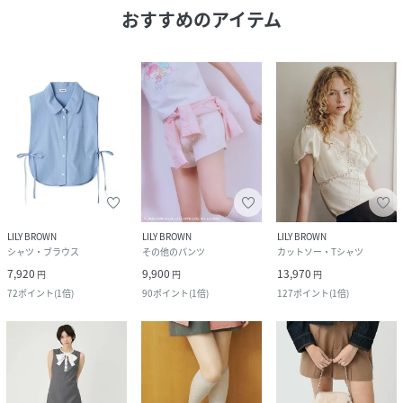
おすすめのアイテム
LILY BROWN
LILY BROWN
LILY BROWN
シャツ・ブラウス
その他のパンツ
カットソー・Tシャツ
7,920
9,900
13,970
円
円
円
72
ポイント
(
1倍
)
90
ポイント
(
1倍
)
127
ポイント
(
1倍
)