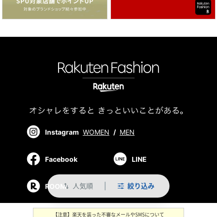
Instagram
WOMEN
/
MEN
Facebook
LINE
人気順
絞り込み
ROOM
swap_vert
【注意】楽天を装った不審なメールやSMSについて