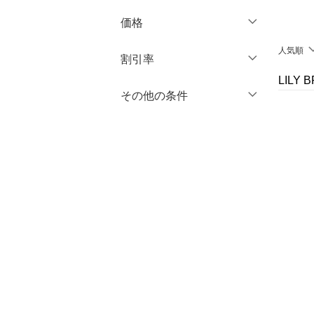
ブランド一覧からさがす >
価格
ワンピース・ドレス
人気順
円
～
円
割引率
スカート
LILY
オールインワン・オーバ
％OFF
～
％OFF
その他の条件
絞り込み
クリア
絞り込み
ーオール
クーポン対象のみ表示
絞り込み
シューズ・靴
スーパーDEALのみ表示
インナー・ルームウェア
クリア
絞り込み
靴下・レッグウェア
ファッション雑貨
アクセサリー・腕時計
財布・ポーチ・ケース