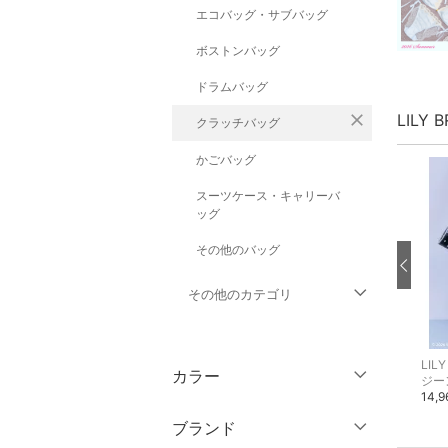
エコバッグ・サブバッグ
ボストンバッグ
ドラムバッグ
LILY
close
クラッチバッグ
かごバッグ
スーツケース・キャリーバ
ッグ
その他のバッグ
その他のカテゴリ
トップス
LILY BROWN
LILY BROWN
LIL
カラー
ノーカラージャケット
カーディガン
ジー
ジャケット・アウター
16,940円
16,940円
14,
ブランド
パンツ