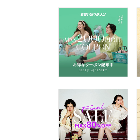
ネイル
ボディケア・オーラルケ
ア
ヘアケア
フレグランス
メイク道具・美容器具
コフレ・キット・セット
食器・調理器具・キッチ
ン用品
インテリア・生活雑貨
スマホグッズ・オーディ