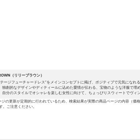
 BROWN（リリーブラウン）
ンテージフューチャードレス”をメインコンセプトに掲げ、ポジティブで元気になれるアイ
。独創的なデザインやディティールに込めた愛情が伝わる、宝物のような洋服で埋
。自分のスタイルでオシャレを楽しむ女性に向けて、ちょっぴりスウィートでヴィ
ージの更新が定期的に行われているため、検索結果が実際の商品ページの内容（価
す。ご注意ください。