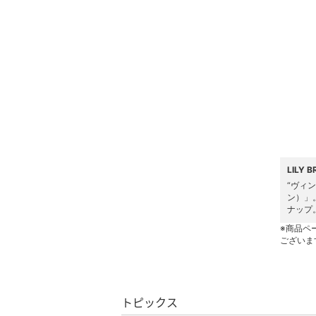
帽子
ヘアアクセサリー
マタニティウェア・ベビ
ー用品
スーツ・フォーマル
水着・スイムグッズ
LILY
“ヴィ
ン）」
着物・浴衣・和装小物
ナップ
※商品ペ
スキンケア
ございま
ベースメイク
トピックス
メイクアップ