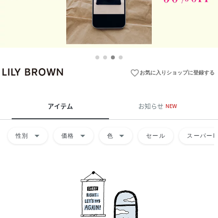
favorite_border
お気に入りショップに登録する
アイテム
お知らせ
NEW
arrow_drop_down
arrow_drop_down
arrow_drop_down
性別
価格
色
セール
スーパーD