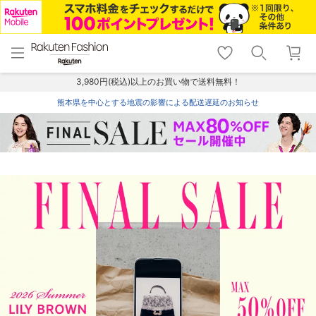
menu
home
search
favorite_border
shopping_cart
lock_outline
メニュー
トップ
検索
お気に入り
カート
ログイン
3,980円(税込)以上のお買い物で送料無料！
熊本県を中心とする地震の影響による配送遅延のお知らせ