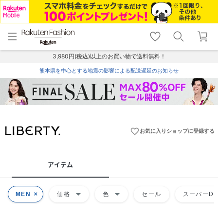
menu
home
search
favorite_border
shopping_cart
lock_outline
メニュー
トップ
検索
お気に入り
カート
ログイン
3,980円(税込)以上のお買い物で送料無料！
熊本県を中心とする地震の影響による配送遅延のお知らせ
favorite_border
お気に入りショップに登録する
アイテム
arrow_drop_down
arrow_drop_down
MEN
価格
色
セール
スーパーDE