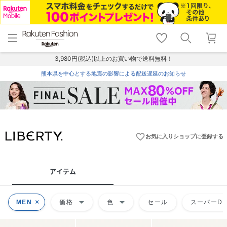
menu
home
search
favorite_border
shopping_cart
lock_outline
メニュー
トップ
検索
お気に入り
カート
ログイン
3,980円(税込)以上のお買い物で送料無料！
熊本県を中心とする地震の影響による配送遅延のお知らせ
favorite_border
お気に入りショップに登録する
アイテム
arrow_drop_down
arrow_drop_down
MEN
価格
色
セール
スーパーDE