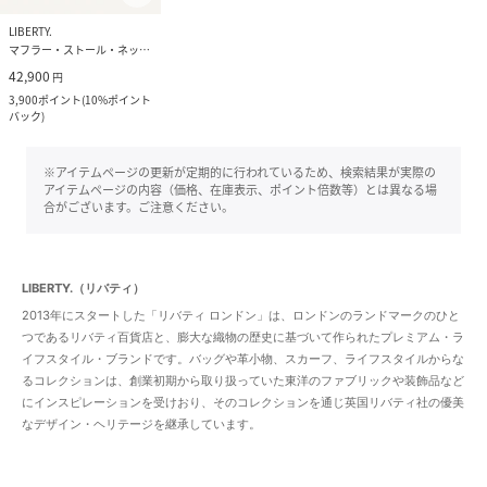
LIBERTY.
マフラー・ストール・ネックウォーマー
42,900
円
3,900
ポイント
(
10%ポイント
バック
)
※アイテムページの更新が定期的に行われているため、検索結果が実際の
アイテムページの内容（価格、在庫表示、ポイント倍数等）とは異なる場
合がございます。ご注意ください。
LIBERTY.（リバティ）
2013年にスタートした「リバティ ロンドン」は、ロンドンのランドマークのひと
つであるリバティ百貨店と、膨大な織物の歴史に基づいて作られたプレミアム・ラ
イフスタイル・ブランドです。バッグや革小物、スカーフ、ライフスタイルからな
るコレクションは、創業初期から取り扱っていた東洋のファブリックや装飾品など
にインスピレーションを受けおり、そのコレクションを通じ英国リバティ社の優美
なデザイン・ヘリテージを継承しています。