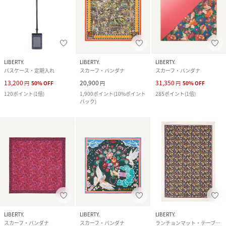
LIBERTY.
LIBERTY.
LIBERTY.
パスケース・定期入れ
スカーフ・バンダナ
スカーフ・バンダナ
13,200
20,900
31,350
円
50
%
OFF
円
円
50
%
OFF
120
ポイント
(
1倍
)
1,900
ポイント
(
10%ポイント
285
ポイント
(
1倍
)
バック
)
LIBERTY.
LIBERTY.
LIBERTY.
スカーフ・バンダナ
スカーフ・バンダナ
ランチョンマット・テーブルクロス