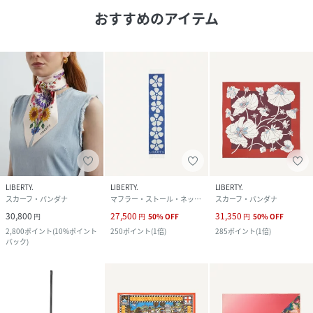
おすすめのアイテム
LIBERTY.
LIBERTY.
LIBERTY.
スカーフ・バンダナ
マフラー・ストール・ネックウォーマー
スカーフ・バンダナ
30,800
27,500
31,350
円
円
50
%
OFF
円
50
%
OFF
2,800
ポイント
(
10%ポイント
250
ポイント
(
1倍
)
285
ポイント
(
1倍
)
バック
)