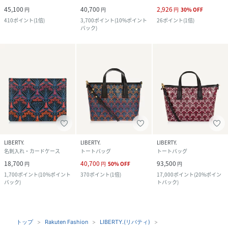
45,100
40,700
2,926
円
円
円
30
%
OFF
410
ポイント
(
1倍
)
3,700
ポイント
(
10%ポイント
26
ポイント
(
1倍
)
バック
)
LIBERTY.
LIBERTY.
LIBERTY.
名刺入れ・カードケース
トートバッグ
トートバッグ
18,700
40,700
93,500
円
円
50
%
OFF
円
1,700
ポイント
(
10%ポイント
370
ポイント
(
1倍
)
17,000
ポイント
(
20%ポイン
バック
)
トバック
)
トップ
Rakuten Fashion
LIBERTY.(リバティ)