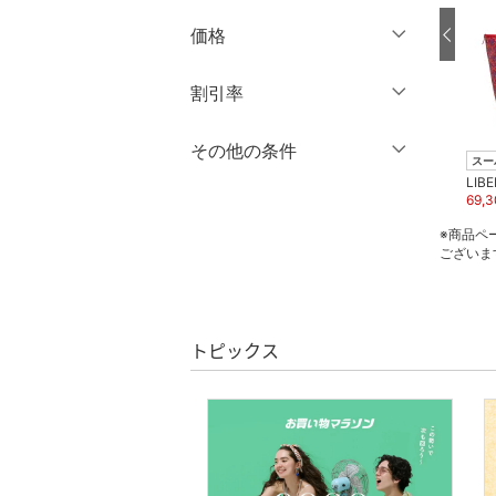
ブランド一覧からさがす >
価格
ワンピース・ドレス
円
～
円
割引率
スカート
オールインワン・オーバ
％OFF
～
％OFF
その他の条件
LIBERTY.
絞り込み
クリア
絞り込み
スーパーDEAL
スー
ーオール
12,100
円
50
%OFF
LIBERTY.
LIBE
クーポン対象のみ表示
20,900
円
69,
絞り込み
シューズ・靴
※商品ペ
スーパーDEALのみ表示
ございま
インナー・ルームウェア
クリア
絞り込み
靴下・レッグウェア
トピックス
ファッション雑貨
アクセサリー・腕時計
財布・ポーチ・ケース