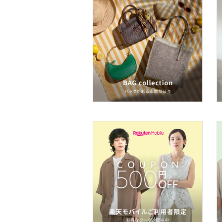
ネイル
ボディケア・オーラルケ
ア
ヘアケア
フレグランス
メイク道具・美容器具
コフレ・キット・セット
食器・調理器具・キッチ
ン用品
インテリア・生活雑貨
スマホグッズ・オーディ