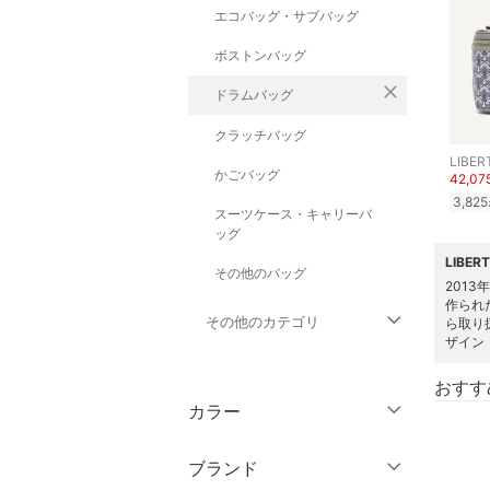
エコバッグ・サブバッグ
ボストンバッグ
close
ドラムバッグ
クラッチバッグ
LIBER
かごバッグ
42,0
3,825
スーツケース・キャリーバ
ッグ
LIBE
その他のバッグ
201
作られ
その他のカテゴリ
ら取り
ザイン
トップス
おすす
カラー
ジャケット・アウター
ブランド
パンツ