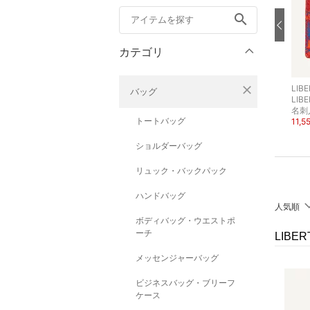
search
カテゴリ
close
LIBERTY.
LIBERTY.
LIBE
バッグ
LIBERTY
LIBERTY
LIB
コインケース・小銭入れ・札入れ
ショルダーバッグ
名刺
トートバッグ
15,950円
36,300円
11,
50%OFF
50%OFF
ショルダーバッグ
リュック・バックパック
ハンドバッグ
人気順
ボディバッグ・ウエストポ
ーチ
LIBE
メッセンジャーバッグ
ビジネスバッグ・ブリーフ
ケース