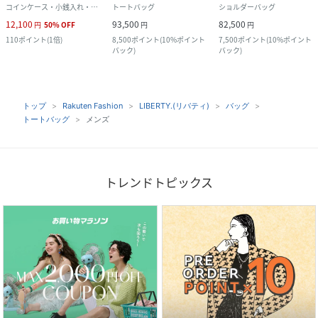
コインケース・小銭入れ・札入れ
トートバッグ
ショルダーバッグ
12,100
93,500
82,500
円
50
%
OFF
円
円
110
ポイント
(
1倍
)
8,500
ポイント
(
10%ポイント
7,500
ポイント
(
10%ポイント
バック
)
バック
)
トップ
Rakuten Fashion
LIBERTY.(リバティ)
バッグ
トートバッグ
メンズ
トレンドトピックス