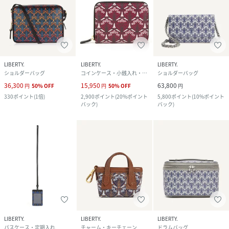
LIBERTY.
LIBERTY.
LIBERTY.
ショルダーバッグ
コインケース・小銭入れ・札入れ
ショルダーバッグ
36,300
15,950
63,800
円
50
%
OFF
円
50
%
OFF
円
330
ポイント
(
1倍
)
2,900
ポイント
(
20%ポイント
5,800
ポイント
(
10%ポイント
バック
)
バック
)
LIBERTY.
LIBERTY.
LIBERTY.
パスケース・定期入れ
チャーム・キーチェーン
ドラムバッグ