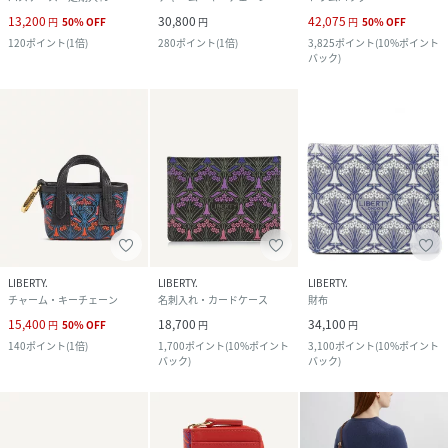
13,200
30,800
42,075
円
50
%
OFF
円
円
50
%
OFF
120
ポイント
(
1倍
)
280
ポイント
(
1倍
)
3,825
ポイント
(
10%ポイント
バック
)
LIBERTY.
LIBERTY.
LIBERTY.
チャーム・キーチェーン
名刺入れ・カードケース
財布
15,400
18,700
34,100
円
50
%
OFF
円
円
140
ポイント
(
1倍
)
1,700
ポイント
(
10%ポイント
3,100
ポイント
(
10%ポイント
バック
)
バック
)