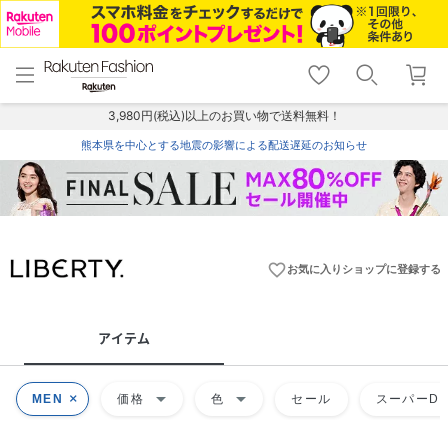
menu
home
search
favorite_border
shopping_cart
lock_outline
メニュー
トップ
検索
お気に入り
カート
ログイン
3,980円(税込)以上のお買い物で送料無料！
熊本県を中心とする地震の影響による配送遅延のお知らせ
favorite_border
お気に入りショップに登録する
アイテム
arrow_drop_down
arrow_drop_down
MEN
価格
色
セール
スーパーDE