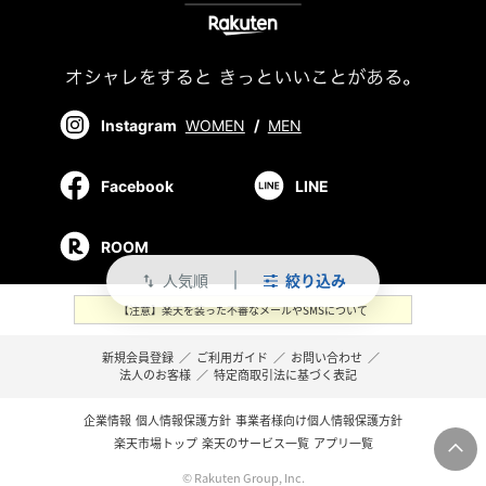
Instagram
WOMEN
/
MEN
Facebook
LINE
ROOM
人気順
絞り込み
swap_vert
【注意】楽天を装った不審なメールやSMSについて
新規会員登録
／
ご利用ガイド
／
お問い合わせ
／
法人のお客様
／
特定商取引法に基づく表記
企業情報
個人情報保護方針
事業者様向け個人情報保護方針
楽天市場トップ
楽天のサービス一覧
アプリ一覧
© Rakuten Group, Inc.