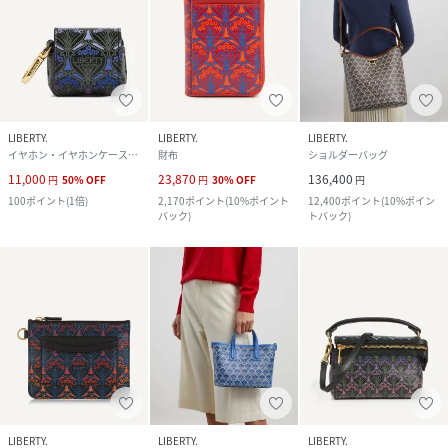
LIBERTY.
LIBERTY.
LIBERTY.
イヤホン・イヤホンケース・ヘッドフォン
財布
ショルダーバッグ
11,000
23,870
136,400
円
50
%
OFF
円
30
%
OFF
円
100
ポイント
(
1倍
)
2,170
ポイント
(
10%ポイント
12,400
ポイント
(
10%ポイン
バック
)
トバック
)
LIBERTY.
LIBERTY.
LIBERTY.