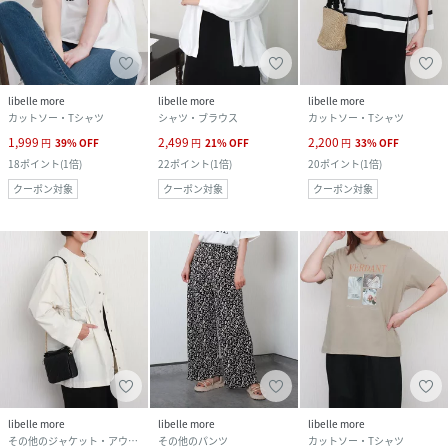
libelle more
libelle more
libelle more
カットソー・Tシャツ
シャツ・ブラウス
カットソー・Tシャツ
1,999
2,499
2,200
円
39
%
OFF
円
21
%
OFF
円
33
%
OFF
18
ポイント
(
1倍
)
22
ポイント
(
1倍
)
20
ポイント
(
1倍
)
クーポン対象
クーポン対象
クーポン対象
libelle more
libelle more
libelle more
その他のジャケット・アウター
その他のパンツ
カットソー・Tシャツ