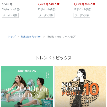
6,598
2,499
1,999
円
円
36
%
OFF
円
39
%
OFF
59
ポイント
(
1倍
)
22
ポイント
(
1倍
)
18
ポイント
(
1倍
)
クーポン対象
クーポン対象
クーポン対象
トップ
Rakuten Fashion
libelle more(リベルモア)
トレンドトピックス