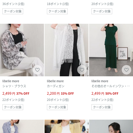
36
ポイント
(
1倍
)
18
ポイント
(
1倍
)
20
ポイント
(
1倍
)
クーポン対象
クーポン対象
クーポン対象
libelle more
libelle more
libelle more
シャツ・ブラウス
カーディガン
その他のオールインワン・オーバーオール
2,499
2,200
2,499
円
37
%
OFF
円
33
%
OFF
円
50
%
OFF
22
ポイント
(
1倍
)
20
ポイント
(
1倍
)
22
ポイント
(
1倍
)
クーポン対象
クーポン対象
クーポン対象