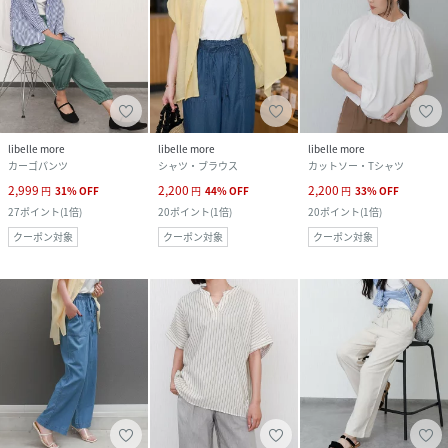
libelle more
libelle more
libelle more
カーゴパンツ
シャツ・ブラウス
カットソー・Tシャツ
2,999
2,200
2,200
円
31
%
OFF
円
44
%
OFF
円
33
%
OFF
27
ポイント
(
1倍
)
20
ポイント
(
1倍
)
20
ポイント
(
1倍
)
クーポン対象
クーポン対象
クーポン対象