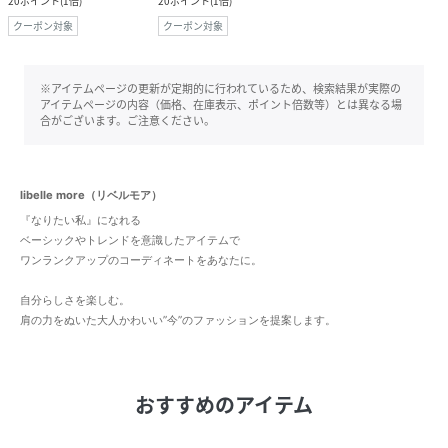
20
ポイント
(
1倍
)
20
ポイント
(
1倍
)
クーポン対象
クーポン対象
※アイテムページの更新が定期的に行われているため、検索結果が実際の
アイテムページの内容（価格、在庫表示、ポイント倍数等）とは異なる場
合がございます。ご注意ください。
libelle more（リベルモア）
『なりたい私』になれる
ベーシックやトレンドを意識したアイテムで
ワンランクアップのコーディネートをあなたに。
自分らしさを楽しむ。
肩の力をぬいた大人かわいい”今”のファッションを提案します。
おすすめのアイテム