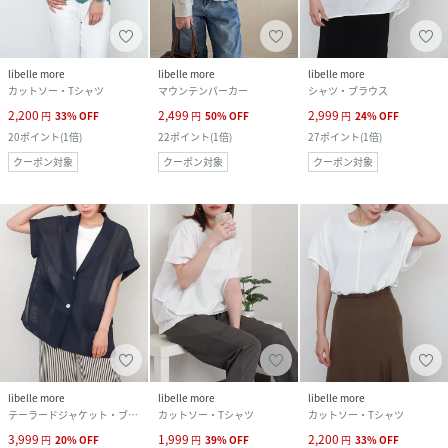
libelle more
libelle more
libelle more
カットソー・Tシャツ
マウンテンパーカー
シャツ・ブラウス
2,200
2,499
2,999
円
33
%
OFF
円
50
%
OFF
円
24
%
OFF
20
ポイント
(
1倍
)
22
ポイント
(
1倍
)
27
ポイント
(
1倍
)
クーポン対象
クーポン対象
クーポン対象
libelle more
libelle more
libelle more
テーラードジャケット・ブレザー
カットソー・Tシャツ
カットソー・Tシャツ
3,999
1,999
2,200
円
20
%
OFF
円
39
%
OFF
円
33
%
OFF