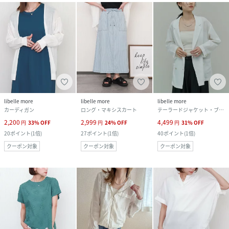
libelle more
libelle more
libelle more
カーディガン
ロング・マキシスカート
テーラードジャケット・ブレザー
2,200
2,999
4,499
円
33
%
OFF
円
24
%
OFF
円
31
%
OFF
20
ポイント
(
1倍
)
27
ポイント
(
1倍
)
40
ポイント
(
1倍
)
クーポン対象
クーポン対象
クーポン対象