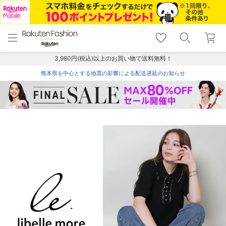
menu
home
search
favorite_border
shopping_cart
lock_outline
メニュー
トップ
検索
お気に入り
カート
ログイン
3,980円(税込)以上のお買い物で送料無料！
熊本県を中心とする地震の影響による配送遅延のお知らせ