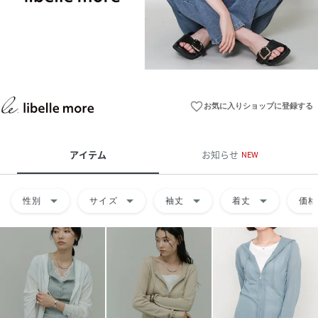
favorite_border
お気に入りショップに登録する
アイテム
お知らせ
NEW
arrow_drop_down
arrow_drop_down
arrow_drop_down
arrow_drop_down
性別
サイズ
袖丈
着丈
価格