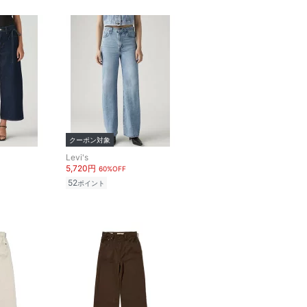
クーポン対象
Levi's
5,720円
60%OFF
52
ポイント