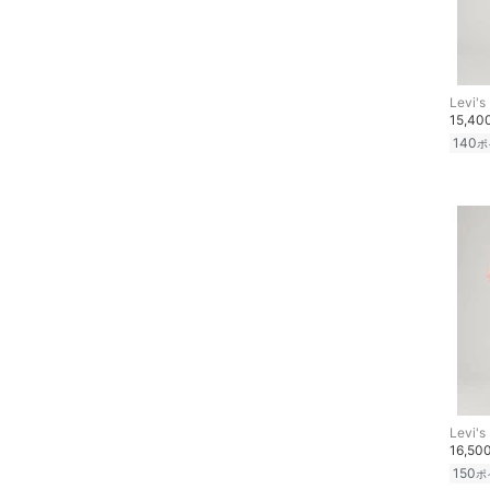
スキンケア
ベースメイク
Levi's
15,4
140
ポ
メイクアップ
ネイル
ボディケア・オーラルケ
ア
ヘアケア
フレグランス
メイク道具・美容器具
Levi's
16,50
150
ポ
コフレ・キット・セット