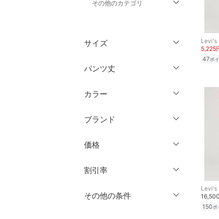
その他のカテゴリ
トップス
Levi's
サイズ
5,225
ジャケット・アウター
47
ポ
ウェア（S/M/L）
パンツ丈
ワンピース・ドレス
～XS
S
カラー
スカート
～ 3分丈
M
L
5分丈・ハーフ
XL
XXL
ブランド
オールインワン・オーバ
ーオール
7分丈・クロップド
3XL～
フリー
ブランド一覧からさがす >
価格
10分丈
バッグ
クリア
絞り込み
円
～
円
12分丈 ～
割引率
シューズ・靴
Levi's
クリア
絞り込み
％OFF
～
％OFF
その他の条件
16,50
インナー・ルームウェア
絞り込み
クリア
絞り込み
150
ポ
クーポン対象のみ表示