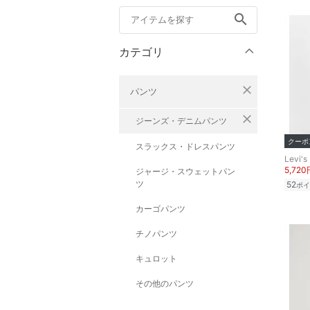
search
カテゴリ
close
パンツ
close
ジーンズ・デニムパンツ
クーポ
スラックス・ドレスパンツ
Levi's
5,720
ジャージ・スウェットパン
ツ
52
ポイ
カーゴパンツ
チノパンツ
キュロット
その他のパンツ