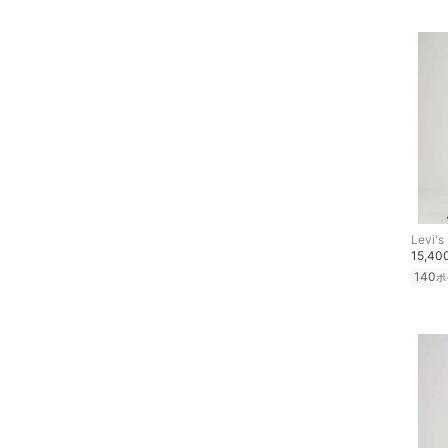
靴下・レッグウェア
絞り込み
スーパーDEALのみ表示
ファッション雑貨
クリア
絞り込み
アクセサリー・腕時計
財布・ポーチ・ケース
帽子
ヘアアクセサリー
Levi's
15,4
140
ポ
マタニティウェア・ベビ
ー用品
スーツ・フォーマル
水着・スイムグッズ
着物・浴衣・和装小物