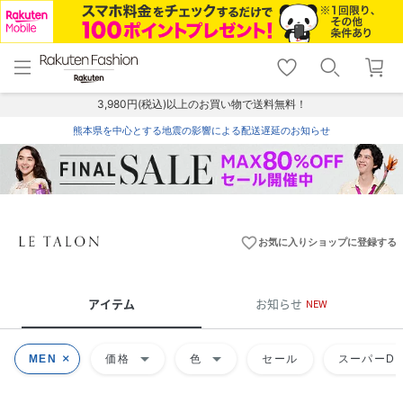
menu
home
search
favorite_border
shopping_cart
lock_outline
メニュー
トップ
検索
お気に入り
カート
ログイン
3,980円(税込)以上のお買い物で送料無料！
熊本県を中心とする地震の影響による配送遅延のお知らせ
favorite_border
お気に入りショップに登録する
アイテム
お知らせ
NEW
arrow_drop_down
arrow_drop_down
MEN
価格
色
セール
スーパーDE