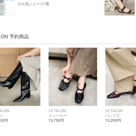
の人気シューズ7選
ALON 予約商品
TALON
LE TALON
LE TALON
ツ
スニーカー
パンプス
900円
13,750円
13,200円