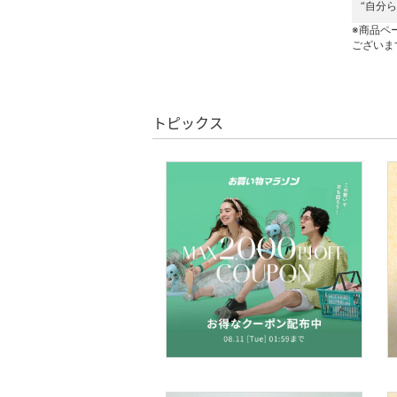
“自分
ネイル
※商品ペ
ございま
ボディケア・オーラルケ
ア
トピックス
ヘアケア
フレグランス
メイク道具・美容器具
コフレ・キット・セット
食器・調理器具・キッチ
ン用品
インテリア・生活雑貨
スマホグッズ・オーディ