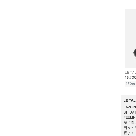
帽子
ヘアアクセサリー
マタニティウェア・ベビ
ー用品
スーツ・フォーマル
水着・スイムグッズ
LE TA
18,70
170
ポ
着物・浴衣・和装小物
スキンケア
LE T
FAVO
SITU
ベースメイク
FEEL
身に着
日々の
メイクアップ
程よく