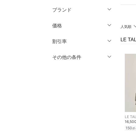
～XS
S
ブランド
ワンピース・ドレス
M
L
ブランド一覧からさがす >
XL
XXL
価格
スカート
人気順
3XL～
フリー
オールインワン・オーバ
LE T
円
～
円
割引率
ーオール
クリア
絞り込み
％OFF
～
％OFF
その他の条件
絞り込み
シューズ・靴
クリア
絞り込み
クーポン対象のみ表示
インナー・ルームウェア
絞り込み
スーパーDEALのみ表示
靴下・レッグウェア
クリア
絞り込み
ファッション雑貨
アクセサリー・腕時計
LE TA
16,50
150
ポ
財布・ポーチ・ケース