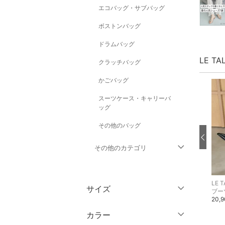
エコバッグ・サブバッグ
ボストンバッグ
ドラムバッグ
LE T
クラッチバッグ
かごバッグ
スーツケース・キャリーバ
ッグ
その他のバッグ
その他のカテゴリ
トップス
LE TALON
LE TALON
LE 
サイズ
GRISE
GRISE
ブー
ジャケット・アウター
パンプス
パンプス
20,
22,000円
19,800円
ウェア（S/M/L）
カラー
パンツ