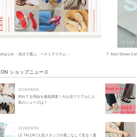
navigate_next
pping List －気分で選ぶ、ベストアイテム－
Rain Shoes Col
ALON ショップニュース
2026/08/08
売れてる理由を徹底調査！今お店でリアルに人
気のシューズは？
2026/08/06
LE TALON |人気スタッフの着こなしで見る！夏