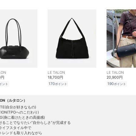
LON
LE TALON
LE TALON
0円
18,700円
20,900円
170
190
イント
ポイント
ポイント
ALON（ルタロン）
RITE(自分が好きなもの)
ATION(TPOへのこだわり)
ING(身に着けたときの高揚感)
けることでなりたい“自分らしさ”が完成する
ライフスタイル中で
トレンドも取り入れながら