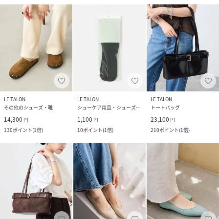
LE TALON
LE TALON
LE TALON
その他のシューズ・靴
シューケア用品・シューズ小物
トートバッグ
14,300
1,100
23,100
円
円
円
130
ポイント
(
1倍
)
10
ポイント
(
1倍
)
210
ポイント
(
1倍
)