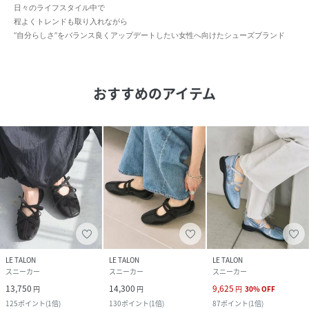
日々のライフスタイル中で
程よくトレンドも取り入れながら
“自分らしさ”をバランス良くアップデートしたい女性へ向けたシューズブランド
おすすめのアイテム
LE TALON
LE TALON
LE TALON
スニーカー
スニーカー
スニーカー
13,750
14,300
9,625
円
円
円
30
%
OFF
125
ポイント
(
1倍
)
130
ポイント
(
1倍
)
87
ポイント
(
1倍
)