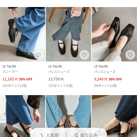
LE TALON
LE TALON
LE TALON
スニーカー
バレエシューズ
バレエシューズ
11,165
13,750
9,240
円
30
%
OFF
円
円
30
%
OFF
101
ポイント
(
1倍
)
125
ポイント
(
1倍
)
84
ポイント
(
1倍
)
人気順
絞り込み
swap_vert