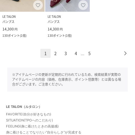
LE TALON
LE TALON
パンプス
パンプス
14,300
14,300
円
円
130
ポイント
(
1倍
)
130
ポイント
(
1倍
)
1
2
3
4
5
...
※アイテムページの更新が定期的に行われているため、検索結果が実際の
アイテムページの内容（価格、在庫表示、ポイント倍数等）とは異なる場
合がございます。ご注意ください。
LE TALON（ルタロン）
FAVORITE(自分が好きなもの)
SITUATION(TPOへのこだわり)
FEELING(身に着けたときの高揚感)
身に着けることでなりたい“自分らしさ”が完成する