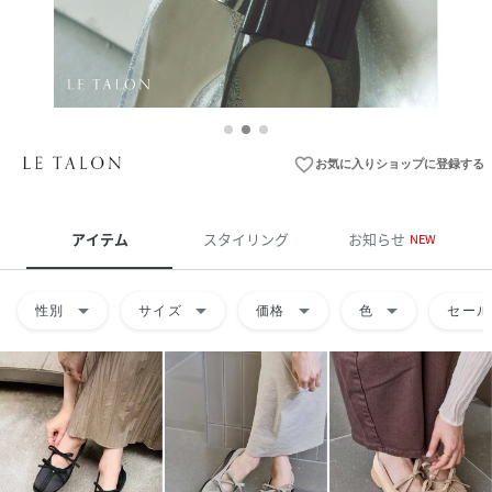
favorite_border
お気に入りショップに登録する
アイテム
スタイリング
お知らせ
NEW
arrow_drop_down
arrow_drop_down
arrow_drop_down
arrow_drop_down
性別
サイズ
価格
色
セール