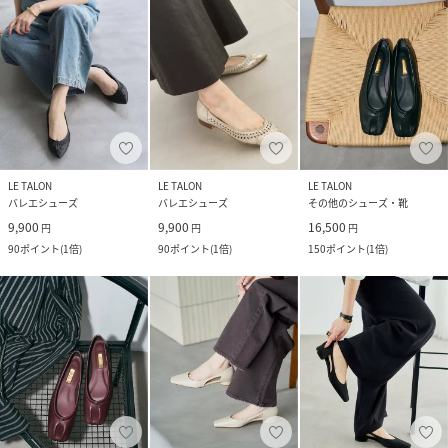
LE TALON
LE TALON
LE TALON
バレエシューズ
バレエシューズ
その他のシューズ・靴
9,900
9,900
16,500
円
円
円
90
ポイント
(
1倍
)
90
ポイント
(
1倍
)
150
ポイント
(
1倍
)