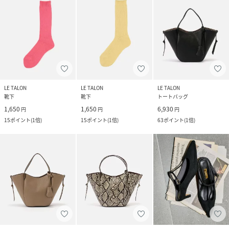
LE TALON
LE TALON
LE TALON
靴下
靴下
トートバッグ
1,650
1,650
6,930
円
円
円
15
ポイント
(
1倍
)
15
ポイント
(
1倍
)
63
ポイント
(
1倍
)