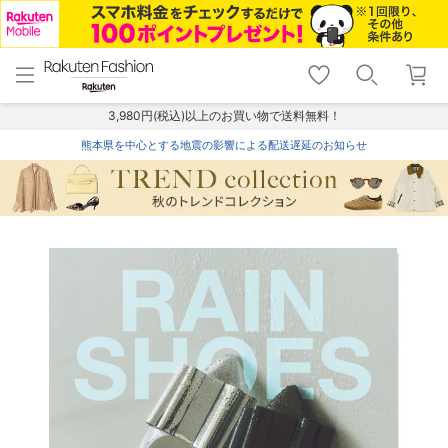
menu
home
search
favorite_border
shopping_cart
lock_outline
メニュー
トップ
検索
お気に入り
カート
ログイン
3,980円(税込)以上のお買い物で送料無料！
熊本県を中心とする地震の影響による配送遅延のお知らせ