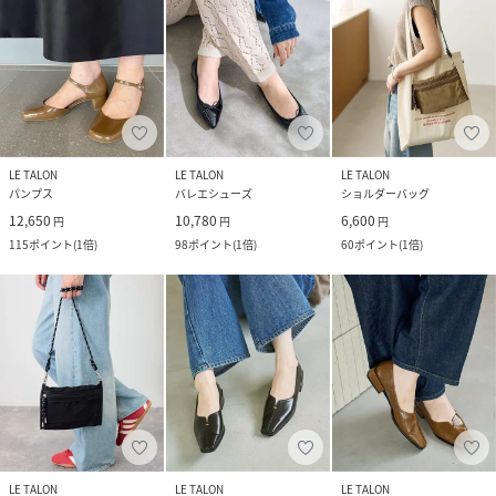
LE TALON
LE TALON
LE TALON
パンプス
バレエシューズ
ショルダーバッグ
12,650
10,780
6,600
円
円
円
115
ポイント
(
1倍
)
98
ポイント
(
1倍
)
60
ポイント
(
1倍
)
LE TALON
LE TALON
LE TALON