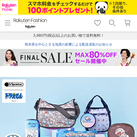
menu
home
search
favorite_border
shopping_cart
lock_outline
メニュー
トップ
検索
お気に入り
カート
ログイン
3,980円(税込)以上のお買い物で送料無料！
熊本県を中心とする地震の影響による配送遅延のお知らせ