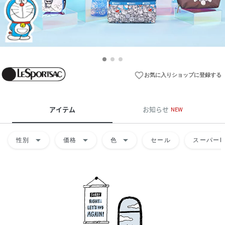
favorite_border
お気に入りショップに登録する
アイテム
お知らせ
NEW
arrow_drop_down
arrow_drop_down
arrow_drop_down
性別
価格
色
セール
スーパーD