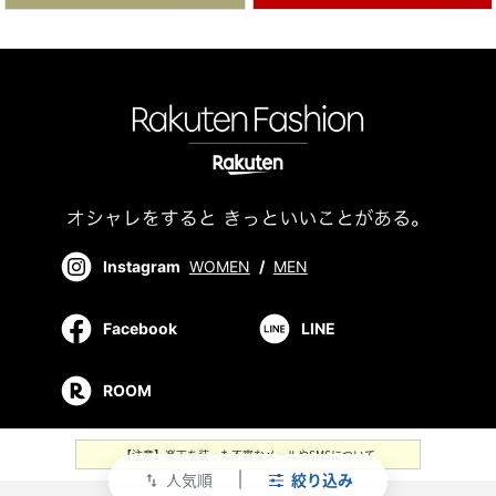
Instagram
WOMEN
/
MEN
Facebook
LINE
ROOM
【注意】楽天を装った不審なメールやSMSについて
人気順
絞り込み
swap_vert