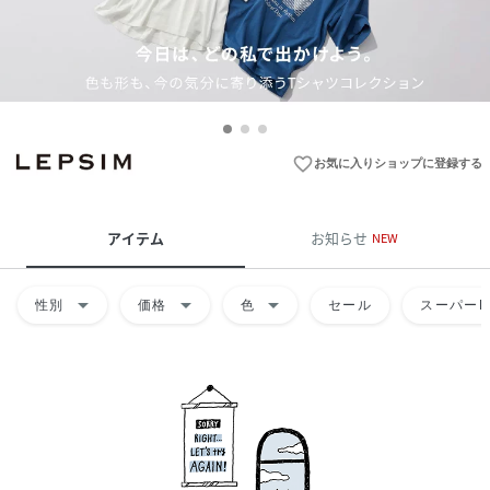
favorite_border
お気に入りショップに登録する
アイテム
お知らせ
NEW
arrow_drop_down
arrow_drop_down
arrow_drop_down
性別
価格
色
セール
スーパーD