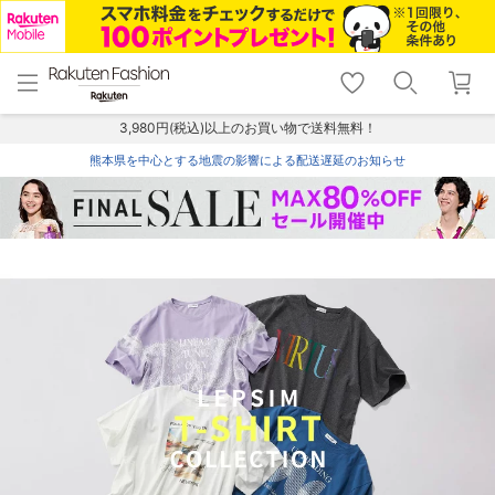
menu
home
search
favorite_border
shopping_cart
lock_outline
メニュー
トップ
検索
お気に入り
カート
ログイン
3,980円(税込)以上のお買い物で送料無料！
熊本県を中心とする地震の影響による配送遅延のお知らせ