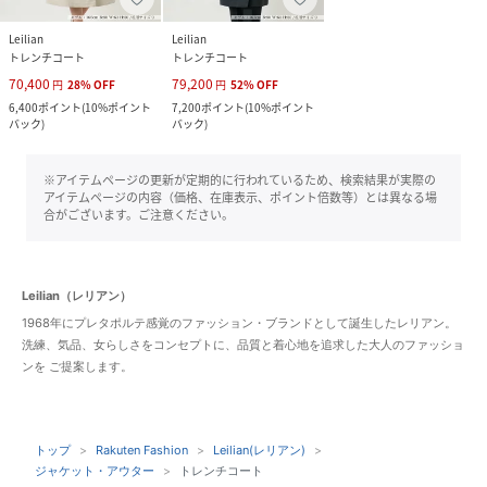
Leilian
Leilian
トレンチコート
トレンチコート
70,400
79,200
円
28
%
OFF
円
52
%
OFF
6,400
ポイント
(
10%ポイント
7,200
ポイント
(
10%ポイント
バック
)
バック
)
※アイテムページの更新が定期的に行われているため、検索結果が実際の
アイテムページの内容（価格、在庫表示、ポイント倍数等）とは異なる場
合がございます。ご注意ください。
Leilian（レリアン）
1968年にプレタポルテ感覚のファッション・ブランドとして誕生したレリアン。
洗練、気品、女らしさをコンセプトに、品質と着心地を追求した大人のファッショ
ンを ご提案します。
トップ
Rakuten Fashion
Leilian(レリアン)
ジャケット・アウター
トレンチコート