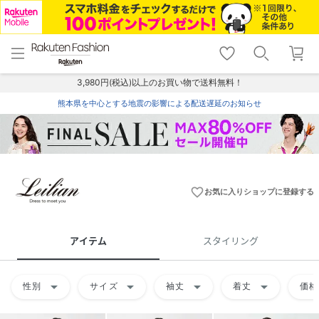
menu
home
search
favorite_border
shopping_cart
lock_outline
メニュー
トップ
検索
お気に入り
カート
ログイン
3,980円(税込)以上のお買い物で送料無料！
熊本県を中心とする地震の影響による配送遅延のお知らせ
favorite_border
お気に入りショップに登録する
アイテム
スタイリング
arrow_drop_down
arrow_drop_down
arrow_drop_down
arrow_drop_down
性別
サイズ
袖丈
着丈
価格