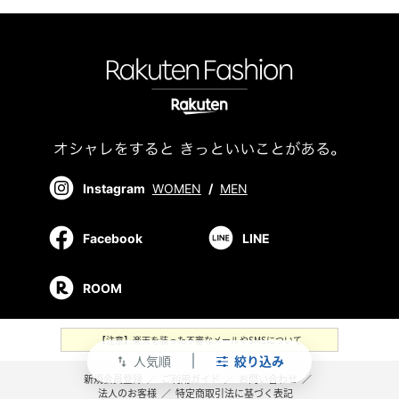
Instagram
WOMEN
/
MEN
Facebook
LINE
ROOM
【注意】楽天を装った不審なメールやSMSについて
人気順
絞り込み
swap_vert
新規会員登録
／
ご利用ガイド
／
お問い合わせ
／
法人のお客様
／
特定商取引法に基づく表記