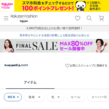
menu
home
search
favorite_border
shopping_cart
lock_outline
メニュー
トップ
検索
お気に入り
カート
ログイン
3,980円(税込)以上のお買い物で送料無料！
熊本県を中心とする地震の影響による配送遅延のお知らせ
favorite_border
お気に入りショップに登録する
アイテム
arrow_drop_down
arrow_drop_down
MEN
価格
色
セール
スーパーDE