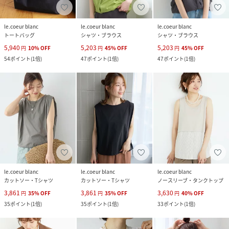
le.coeur blanc
le.coeur blanc
le.coeur blanc
トートバッグ
シャツ・ブラウス
シャツ・ブラウス
5,940
5,203
5,203
円
10
%
OFF
円
45
%
OFF
円
45
%
OFF
54
ポイント
(
1倍
)
47
ポイント
(
1倍
)
47
ポイント
(
1倍
)
le.coeur blanc
le.coeur blanc
le.coeur blanc
カットソー・Tシャツ
カットソー・Tシャツ
ノースリーブ・タンクトップ
3,861
3,861
3,630
円
35
%
OFF
円
35
%
OFF
円
40
%
OFF
35
ポイント
(
1倍
)
35
ポイント
(
1倍
)
33
ポイント
(
1倍
)