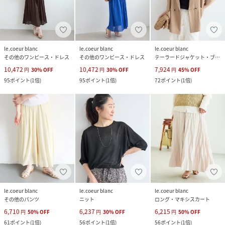
le.coeur blanc
le.coeur blanc
le.coeur blanc
その他のワンピース・ドレス
その他のワンピース・ドレス
テーラードジャケット・ブレザー
10,472
10,472
7,924
円
30
%
OFF
円
30
%
OFF
円
45
%
OFF
95
ポイント
(
1倍
)
95
ポイント
(
1倍
)
72
ポイント
(
1倍
)
le.coeur blanc
le.coeur blanc
le.coeur blanc
その他のパンツ
ニット
ロング・マキシスカート
6,710
6,237
6,215
円
50
%
OFF
円
30
%
OFF
円
50
%
OFF
61
ポイント
(
1倍
)
56
ポイント
(
1倍
)
56
ポイント
(
1倍
)