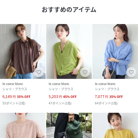
おすすめのアイテム
le.coeur blanc
le.coeur blanc
le.coeur blanc
シャツ・ブラウス
シャツ・ブラウス
シャツ・ブラウス
6,149
5,203
7,077
円
35
%
OFF
円
45
%
OFF
円
35
%
OFF
55
ポイント
(
1倍
)
47
ポイント
(
1倍
)
64
ポイント
(
1倍
)