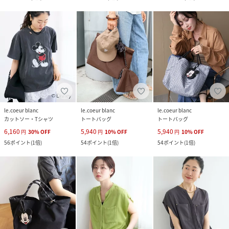
le.coeur blanc
le.coeur blanc
le.coeur blanc
カットソー・Tシャツ
トートバッグ
トートバッグ
6,160
5,940
5,940
円
30
%
OFF
円
10
%
OFF
円
10
%
OFF
56
ポイント
(
1倍
)
54
ポイント
(
1倍
)
54
ポイント
(
1倍
)