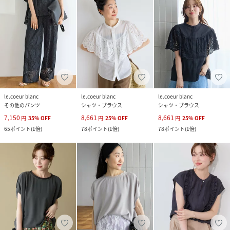
le.coeur blanc
le.coeur blanc
le.coeur blanc
その他のパンツ
シャツ・ブラウス
シャツ・ブラウス
7,150
8,661
8,661
円
35
%
OFF
円
25
%
OFF
円
25
%
OFF
65
ポイント
(
1倍
)
78
ポイント
(
1倍
)
78
ポイント
(
1倍
)