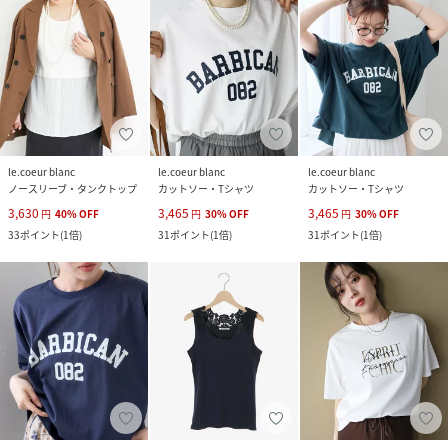
le.coeur blanc
le.coeur blanc
le.coeur blanc
ノースリーブ・タンクトップ
カットソー・Tシャツ
カットソー・Tシャツ
3,630
3,465
3,465
円
40
%
OFF
円
30
%
OFF
円
30
%
OFF
33
ポイント
(
1倍
)
31
ポイント
(
1倍
)
31
ポイント
(
1倍
)