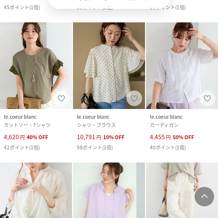
45
ポイント
(
1倍
)
55
ポイント
(
1倍
)
38
ポイント
(
1倍
)
le.coeur blanc
le.coeur blanc
le.coeur blanc
カットソー・Tシャツ
シャツ・ブラウス
カーディガン
4,620
10,791
4,455
円
40
%
OFF
円
10
%
OFF
円
50
%
OFF
42
ポイント
(
1倍
)
98
ポイント
(
1倍
)
40
ポイント
(
1倍
)