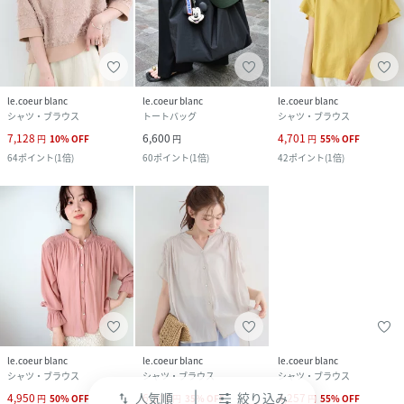
le.coeur blanc
le.coeur blanc
le.coeur blanc
シャツ・ブラウス
トートバッグ
シャツ・ブラウス
7,128
6,600
4,701
円
10
%
OFF
円
円
55
%
OFF
64
ポイント
(
1倍
)
60
ポイント
(
1倍
)
42
ポイント
(
1倍
)
le.coeur blanc
le.coeur blanc
le.coeur blanc
シャツ・ブラウス
シャツ・ブラウス
シャツ・ブラウス
人気順
絞り込み
4,950
6,149
4,257
円
50
%
OFF
円
35
%
OFF
円
55
%
OFF
swap_vert