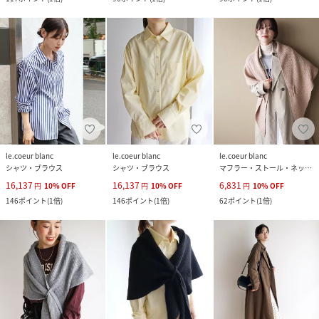
le.coeur blanc
le.coeur blanc
le.coeur blanc
シャツ・ブラウス
シャツ・ブラウス
マフラー・ストール・ネックウォーマー
16,137
16,137
6,831
円
10
%
OFF
円
10
%
OFF
円
10
%
OFF
146
ポイント
(
1倍
)
146
ポイント
(
1倍
)
62
ポイント
(
1倍
)