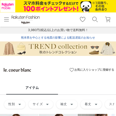
menu
home
search
favorite_border
shopping_cart
lock_outline
メニュー
トップ
検索
お気に入り
カート
ログイン
3,980円(税込)以上のお買い物で送料無料！
熊本県を中心とする地震の影響による配送遅延のお知らせ
favorite_border
お気に入りショップに登録する
アイテム
arrow_drop_down
arrow_drop_down
arrow_drop_down
arrow_drop_down
性別
サイズ
袖丈
着丈
スカ