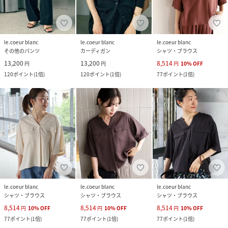
le.coeur blanc
le.coeur blanc
le.coeur blanc
その他のパンツ
カーディガン
シャツ・ブラウス
13,200
13,200
8,514
円
円
円
10
%
OFF
120
ポイント
(
1倍
)
120
ポイント
(
1倍
)
77
ポイント
(
1倍
)
le.coeur blanc
le.coeur blanc
le.coeur blanc
シャツ・ブラウス
シャツ・ブラウス
シャツ・ブラウス
8,514
8,514
8,514
円
10
%
OFF
円
10
%
OFF
円
10
%
OFF
77
ポイント
(
1倍
)
77
ポイント
(
1倍
)
77
ポイント
(
1倍
)