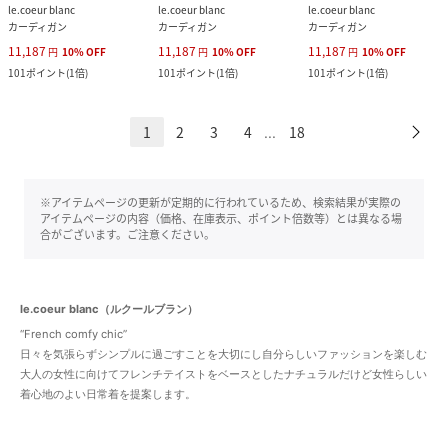
le.coeur blanc
le.coeur blanc
le.coeur blanc
カーディガン
カーディガン
カーディガン
11,187
11,187
11,187
円
10
%
OFF
円
10
%
OFF
円
10
%
OFF
101
ポイント
(
1倍
)
101
ポイント
(
1倍
)
101
ポイント
(
1倍
)
1
2
3
4
18
...
※アイテムページの更新が定期的に行われているため、検索結果が実際の
アイテムページの内容（価格、在庫表示、ポイント倍数等）とは異なる場
合がございます。ご注意ください。
le.coeur blanc（ルクールブラン）
“French comfy chic”
日々を気張らずシンプルに過ごすことを大切にし自分らしいファッションを楽しむ
大人の女性に向けてフレンチテイストをベースとしたナチュラルだけど女性らしい
着心地のよい日常着を提案します。