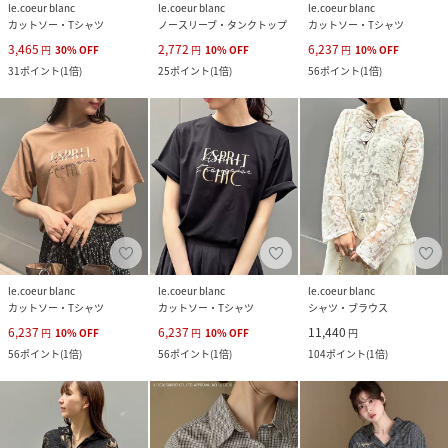
le.coeur blanc
le.coeur blanc
le.coeur blanc
カットソー・Tシャツ
ノースリーブ・タンクトップ
カットソー・Tシャツ
3,465
2,772
6,237
円
30
%
OFF
円
10
%
OFF
円
10
%
OFF
31
ポイント
(
1倍
)
25
ポイント
(
1倍
)
56
ポイント
(
1倍
)
le.coeur blanc
le.coeur blanc
le.coeur blanc
カットソー・Tシャツ
カットソー・Tシャツ
シャツ・ブラウス
6,237
6,237
11,440
円
10
%
OFF
円
10
%
OFF
円
56
ポイント
(
1倍
)
56
ポイント
(
1倍
)
104
ポイント
(
1倍
)