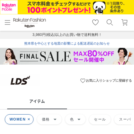
menu
home
search
favorite_border
shopping_cart
lock_outline
メニュー
トップ
検索
お気に入り
カート
ログイン
3,980円(税込)以上のお買い物で送料無料！
熊本県を中心とする地震の影響による配送遅延のお知らせ
favorite_border
お気に入りショップに登録する
アイテム
arrow_drop_down
arrow_drop_down
WOMEN
価格
色
セール
スーパー