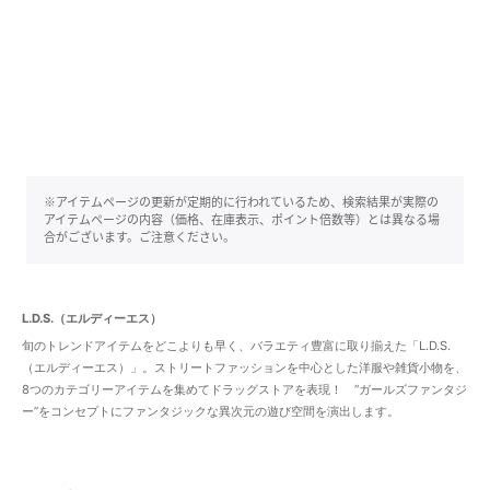
※アイテムページの更新が定期的に行われているため、検索結果が実際の
アイテムページの内容（価格、在庫表示、ポイント倍数等）とは異なる場
合がございます。ご注意ください。
L.D.S.（エルディーエス）
旬のトレンドアイテムをどこよりも早く、バラエティ豊富に取り揃えた「L.D.S.
（エルディーエス）」。ストリートファッションを中心とした洋服や雑貨小物を、
8つのカテゴリーアイテムを集めてドラッグストアを表現！ “ガールズファンタジ
ー”をコンセプトにファンタジックな異次元の遊び空間を演出します。