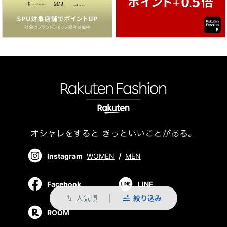
Instagram
WOMEN
/
MEN
Facebook
LINE
人気順
絞り込み
swap_vert
ROOM