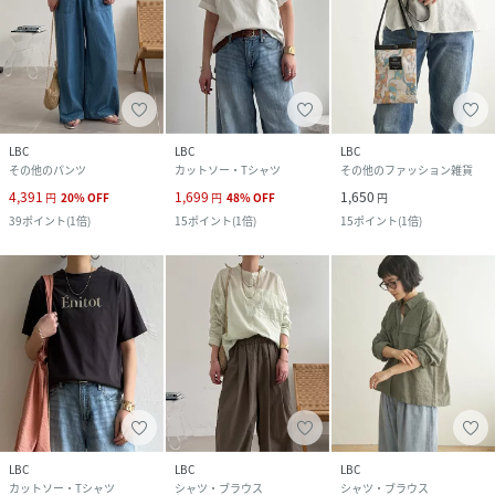
LBC
LBC
LBC
その他のパンツ
カットソー・Tシャツ
その他のファッション雑貨
4,391
1,699
1,650
円
20
%
OFF
円
48
%
OFF
円
39
ポイント
(
1倍
)
15
ポイント
(
1倍
)
15
ポイント
(
1倍
)
LBC
LBC
LBC
カットソー・Tシャツ
シャツ・ブラウス
シャツ・ブラウス