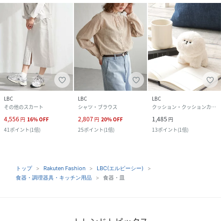
LBC
LBC
LBC
その他のスカート
シャツ・ブラウス
クッション・クッションカバー
4,556
2,807
1,485
円
16
%
OFF
円
20
%
OFF
円
41
ポイント
(
1倍
)
25
ポイント
(
1倍
)
13
ポイント
(
1倍
)
トップ
Rakuten Fashion
LBC(エルビーシー)
食器・調理器具・キッチン用品
食器・皿