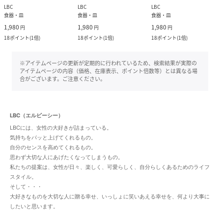
LBC
LBC
LBC
食器・皿
食器・皿
食器・皿
1,980
1,980
1,980
円
円
円
18
ポイント
(
1倍
)
18
ポイント
(
1倍
)
18
ポイント
(
1倍
)
※アイテムページの更新が定期的に行われているため、検索結果が実際の
アイテムページの内容（価格、在庫表示、ポイント倍数等）とは異なる場
合がございます。ご注意ください。
LBC（エルビーシー）
LBCには、女性の大好きが詰まっている。
気持ちをパッと上げてくれるもの。
自分のセンスを高めてくれるもの。
思わず大切な人にあげたくなってしまうもの。
私たちの提案は、女性が日々、楽しく、可愛らしく、自分らしくあるためのライフ
スタイル。
そして・・・
大好きなものを大切な人に贈る幸せ、いっしょに笑いあえる幸せを、何より大事に
したいと思います。