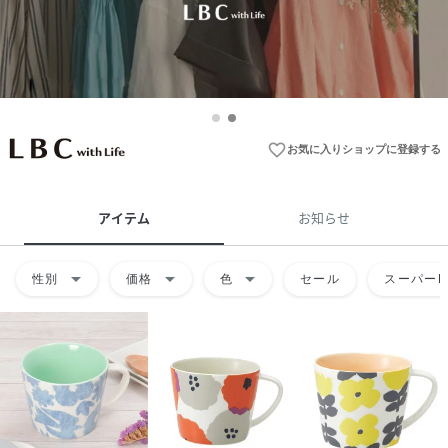
favorite_border
お気に入りショップに登録する
アイテム
お知らせ
arrow_drop_down
arrow_drop_down
arrow_drop_down
性別
価格
色
セール
スーパーD