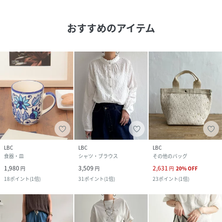
おすすめのアイテム
LBC
LBC
LBC
食器・皿
シャツ・ブラウス
その他のバッグ
1,980
3,509
2,631
円
円
円
20
%
OFF
18
ポイント
(
1倍
)
31
ポイント
(
1倍
)
23
ポイント
(
1倍
)