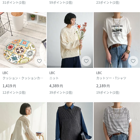
31
ポイント
(
1倍
)
59
ポイント
(
1倍
)
23
ポイント
(
1倍
)
LBC
LBC
LBC
クッション・クッションカバー
ニット
カットソー・Tシャツ
1,419
4,389
2,189
円
円
円
12
ポイント
(
1倍
)
39
ポイント
(
1倍
)
19
ポイント
(
1倍
)