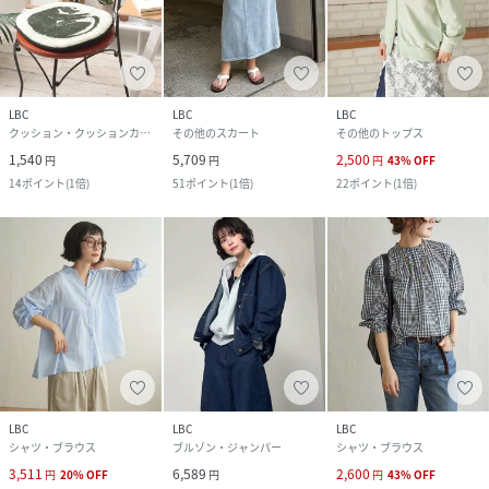
LBC
LBC
LBC
クッション・クッションカバー
その他のスカート
その他のトップス
1,540
5,709
2,500
円
円
円
43
%
OFF
14
ポイント
(
1倍
)
51
ポイント
(
1倍
)
22
ポイント
(
1倍
)
LBC
LBC
LBC
シャツ・ブラウス
ブルゾン・ジャンパー
シャツ・ブラウス
3,511
6,589
2,600
円
20
%
OFF
円
円
43
%
OFF