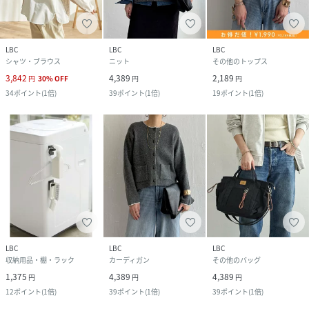
LBC
LBC
LBC
シャツ・ブラウス
ニット
その他のトップス
3,842
4,389
2,189
円
30
%
OFF
円
円
34
ポイント
(
1倍
)
39
ポイント
(
1倍
)
19
ポイント
(
1倍
)
LBC
LBC
LBC
収納用品・棚・ラック
カーディガン
その他のバッグ
1,375
4,389
4,389
円
円
円
12
ポイント
(
1倍
)
39
ポイント
(
1倍
)
39
ポイント
(
1倍
)