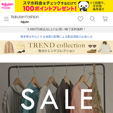
menu
home
search
favorite_border
shopping_cart
lock_outline
メニュー
トップ
検索
お気に入り
カート
ログイン
3,980円(税込)以上のお買い物で送料無料！
熊本県を中心とする地震の影響による配送遅延のお知らせ