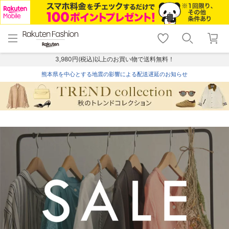
menu
home
search
favorite_border
shopping_cart
lock_outline
メニュー
トップ
検索
お気に入り
カート
ログイン
3,980円(税込)以上のお買い物で送料無料！
熊本県を中心とする地震の影響による配送遅延のお知らせ