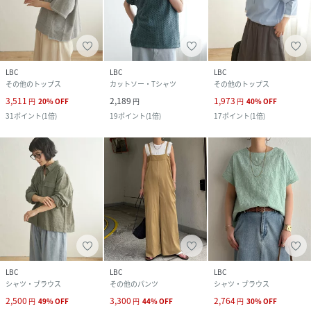
LBC
LBC
LBC
その他のトップス
カットソー・Tシャツ
その他のトップス
3,511
2,189
1,973
円
20
%
OFF
円
円
40
%
OFF
31
ポイント
(
1倍
)
19
ポイント
(
1倍
)
17
ポイント
(
1倍
)
LBC
LBC
LBC
シャツ・ブラウス
その他のパンツ
シャツ・ブラウス
2,500
3,300
2,764
円
49
%
OFF
円
44
%
OFF
円
30
%
OFF