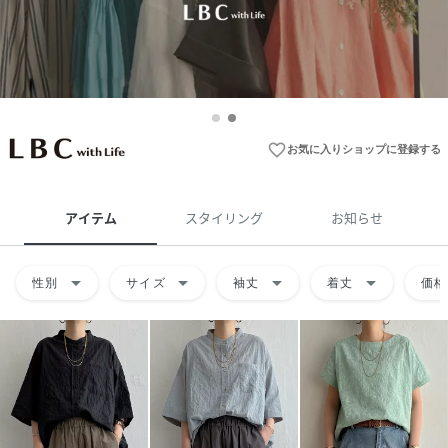
favorite_border
お気に入りショップに登録する
アイテム
スタイリング
お知らせ
arrow_drop_down
arrow_drop_down
arrow_drop_down
arrow_drop_down
性別
サイズ
袖丈
着丈
価格