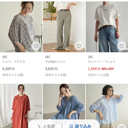
LBC
LBC
LBC
シャツ・ブラウス
その他のパンツ
カットソー・Tシャツ
4,389
4,829
1,699
円
円
円
48
%
OFF
39
ポイント
(
1倍
)
43
ポイント
(
1倍
)
15
ポイント
(
1倍
)
人気順
絞り込み
swap_vert