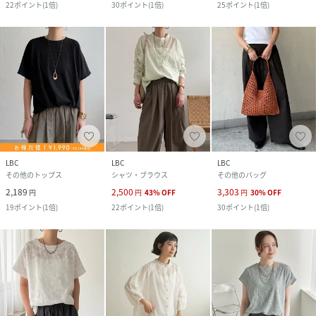
22
ポイント
(
1倍
)
30
ポイント
(
1倍
)
25
ポイント
(
1倍
)
LBC
LBC
LBC
その他のトップス
シャツ・ブラウス
その他のバッグ
2,189
2,500
3,303
円
円
43
%
OFF
円
30
%
OFF
19
ポイント
(
1倍
)
22
ポイント
(
1倍
)
30
ポイント
(
1倍
)