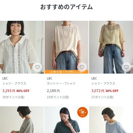
おすすめのアイテム
LBC
LBC
LBC
シャツ・ブラウス
カットソー・Tシャツ
シャツ・ブラウス
3,293
2,189
3,072
円
40
%
OFF
円
円
30
%
OFF
29
ポイント
(
1倍
)
19
ポイント
(
1倍
)
27
ポイント
(
1倍
)