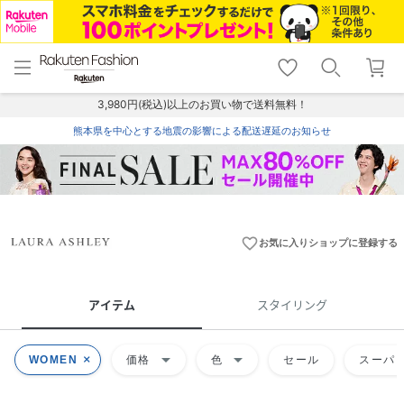
menu
home
search
favorite_border
shopping_cart
lock_outline
メニュー
トップ
検索
お気に入り
カート
ログイン
3,980円(税込)以上のお買い物で送料無料！
熊本県を中心とする地震の影響による配送遅延のお知らせ
favorite_border
お気に入りショップに登録する
アイテム
スタイリング
arrow_drop_down
arrow_drop_down
WOMEN
価格
色
セール
スーパー