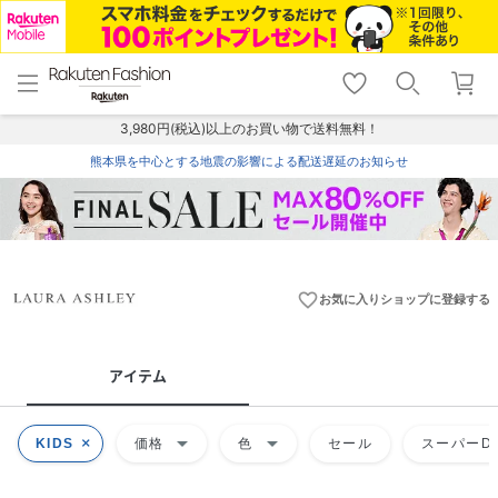
menu
home
search
favorite_border
shopping_cart
lock_outline
メニュー
トップ
検索
お気に入り
カート
ログイン
3,980円(税込)以上のお買い物で送料無料！
熊本県を中心とする地震の影響による配送遅延のお知らせ
favorite_border
お気に入りショップに登録する
アイテム
arrow_drop_down
arrow_drop_down
KIDS
価格
色
セール
スーパーDE