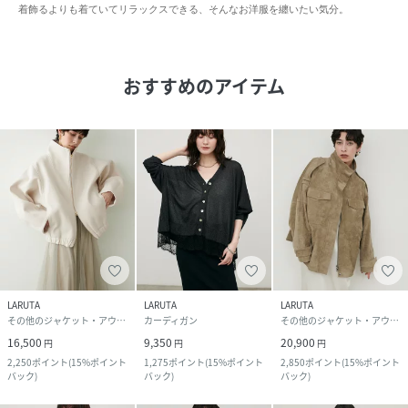
着飾るよりも着ていてリラックスできる、そんなお洋服を纏いたい気分。
おすすめのアイテム
LARUTA
LARUTA
LARUTA
その他のジャケット・アウター
カーディガン
その他のジャケット・アウター
16,500
9,350
20,900
円
円
円
2,250
ポイント
(
15%ポイント
1,275
ポイント
(
15%ポイント
2,850
ポイント
(
15%ポイント
バック
)
バック
)
バック
)