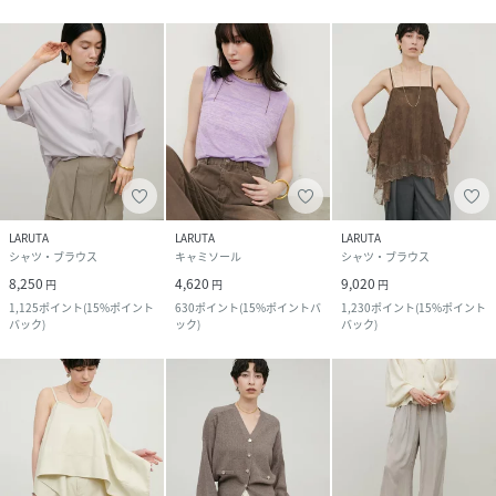
LARUTA
LARUTA
LARUTA
シャツ・ブラウス
キャミソール
シャツ・ブラウス
8,250
4,620
9,020
円
円
円
1,125
ポイント
(
15%ポイント
630
ポイント
(
15%ポイントバ
1,230
ポイント
(
15%ポイント
バック
)
ック
)
バック
)