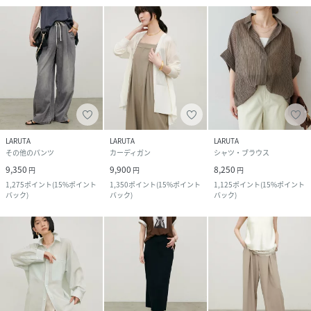
LARUTA
LARUTA
LARUTA
その他のパンツ
カーディガン
シャツ・ブラウス
9,350
9,900
8,250
円
円
円
1,275
ポイント
(
15%ポイント
1,350
ポイント
(
15%ポイント
1,125
ポイント
(
15%ポイント
バック
)
バック
)
バック
)