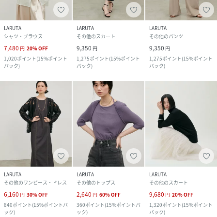
LARUTA
LARUTA
LARUTA
シャツ・ブラウス
その他のスカート
その他のパンツ
7,480
9,350
9,350
円
20
%
OFF
円
円
1,020
ポイント
(
15%ポイント
1,275
ポイント
(
15%ポイント
1,275
ポイント
(
15%ポイント
バック
)
バック
)
バック
)
LARUTA
LARUTA
LARUTA
その他のワンピース・ドレス
その他のトップス
その他のスカート
6,160
2,640
9,680
円
30
%
OFF
円
60
%
OFF
円
20
%
OFF
840
ポイント
(
15%ポイントバ
360
ポイント
(
15%ポイントバ
1,320
ポイント
(
15%ポイント
ック
)
ック
)
バック
)