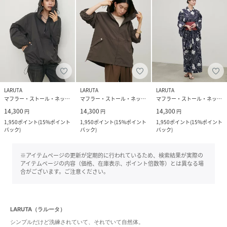
LARUTA
LARUTA
LARUTA
マフラー・ストール・ネックウォーマー
マフラー・ストール・ネックウォーマー
マフラー・ストール・ネックウォーマー
14,300
14,300
14,300
円
円
円
1,950
ポイント
(
15%ポイント
1,950
ポイント
(
15%ポイント
1,950
ポイント
(
15%ポイント
バック
)
バック
)
バック
)
※アイテムページの更新が定期的に行われているため、検索結果が実際の
アイテムページの内容（価格、在庫表示、ポイント倍数等）とは異なる場
合がございます。ご注意ください。
LARUTA（ラルータ）
シンプルだけど洗練されていて、それでいて自然体。