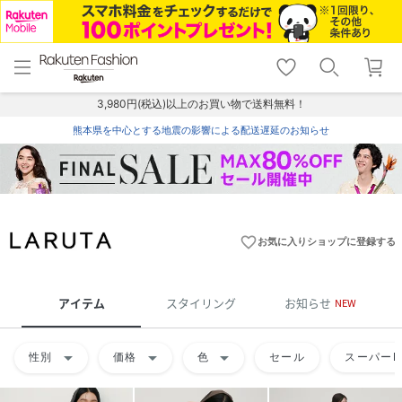
menu
home
search
favorite_border
shopping_cart
lock_outline
メニュー
トップ
検索
お気に入り
カート
ログイン
3,980円(税込)以上のお買い物で送料無料！
熊本県を中心とする地震の影響による配送遅延のお知らせ
favorite_border
お気に入りショップに登録する
アイテム
スタイリング
お知らせ
NEW
arrow_drop_down
arrow_drop_down
arrow_drop_down
性別
価格
色
セール
スーパーD