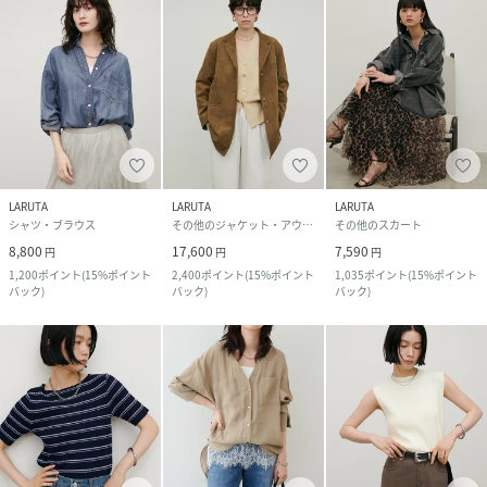
LARUTA
LARUTA
LARUTA
シャツ・ブラウス
その他のジャケット・アウター
その他のスカート
8,800
17,600
7,590
円
円
円
1,200
ポイント
(
15%ポイント
2,400
ポイント
(
15%ポイント
1,035
ポイント
(
15%ポイント
バック
)
バック
)
バック
)