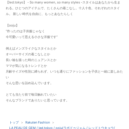
【led.tokyo】 - So many women, so many styles -スタイルはあなたから生ま
れる。ひとつのアイテムで、たくさんの着こなし。十人十色、それぞれのスタイ
ル。 新しい時代を自由に、もっとあなたらしく
【ooju】
“作ったのは子供服じゃなく
今可愛いって思える小さな洋服です”
例えばメンズライクなスタイルとか
オーバーサイズの着こなしとか
長い袖を描った時のニュアンスとか
ママが気になるトレンドとか
月齢サイズや性別に縛られず、いつも通りにファッションを子供と一緒に楽しみた
い
そんな思いを詰め込んでいます。
とても当たり前で毎日触れていたい
そんなブランドでありたいと思っています。
トップ
Rakuten Fashion
LA PEAU DE GEM / led.tokyo / ooju(ラポドゥジェム / レッドトウキョウ/