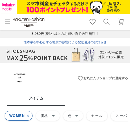
menu
home
search
favorite_border
shopping_cart
lock_outline
メニュー
トップ
検索
お気に入り
カート
ログイン
3,980円(税込)以上のお買い物で送料無料！
熊本県を中心とする地震の影響による配送遅延のお知らせ
favorite_border
お気に入りショップに登録する
アイテム
arrow_drop_down
arrow_drop_down
WOMEN
価格
色
セール
スーパー