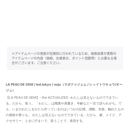
※アイテムページの更新が定期的に行われているため、検索結果が実際の
アイテムページの内容（価格、在庫表示、ポイント倍数等）とは異なる場
合がございます。ご注意ください。
LA PEAU DE GEM / led.tokyo / ooju（ラポドゥジェム / レッドトウキョウ/オー
ジュ）
【LA PEAU DE GEM】- the ACTUALIZED -わたしは見えないものでできてい
る。だから、装う。 「わたし」は職業や肩書き、年齢など一言で語られがち。で
も、いまのわたしをかたち作っているのはいつかの記憶、感動、失敗。触れたもの
の感覚や香りも。 わたしは見えないものでできている。だから、服、メイク、ア
クセサリー、ときに佇まいで、装うことで、表現する。